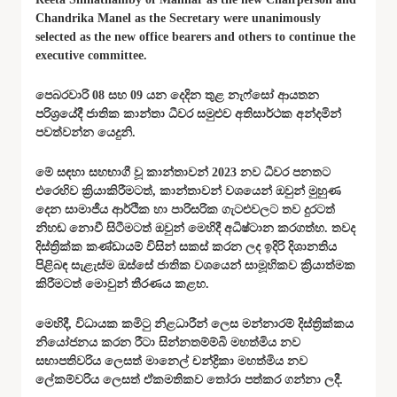
Chandrika Manel as the Secretary were unanimously
selected as the new office bearers and others to continue the
executive committee.
පෙබරවාරි 08 සහ 09 යන දෙදින තුළ නැෆ්සෝ ආයතන
පරිශ්‍රයේදී ජාතික කාන්තා ධීවර සමුළුව අතිසාර්ථක අන්දමින්
පවත්වන්න යෙදුනි.
මේ සඳහා සහභාගී වූ කාන්තාවන් 2023 නව ධීවර පනතට
එරෙහිව ක්‍රියාකිරීමටත්, කාන්තාවන් වශයෙන් ඔවුන් මුහුණ
දෙන සාමාජීය ආර්ථික හා පාරිසරික ගැටළුවලට තව දුරටත්
නිහඬ නොවී සිටීමටත් ඔවුන් මෙහිදී අධිෂ්ටාන කරගත්හ. තවද
දිස්ත්‍රික්ක කණ්ඩායම් විසින් සකස් කරන ලද ඉදිරි දිශානතිය
පිළිබඳ සැළැස්ම ඔස්සේ ජාතික වශයෙන් සාමූහිකව ක්‍රියාත්මක
කිරීමටත් මොවුන් තීරණය කළහ.
මෙහිදී, විධායක කමිටු නිළධාරීන් ලෙස මන්නාරම් දිස්ත්‍රික්කය
නියෝජනය කරන රීටා සින්නතම්ම්බි මහත්මිය නව
සභාපතිවරිය ලෙසත් මානෙල් චන්ද්‍රිකා මහත්මිය නව
ලේකම්වරිය ලෙසත් ඒකමතිකව තෝරා පත්කර ගන්නා ලදී.