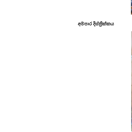
අම්පාර දිස්ත්‍රික්කය