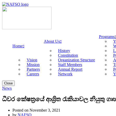
Programs
About Us
Y
Home
W
History
L
Constitution
P
Vision
Organization Structure
A
Mission
Staff Members
T
Partners
Annual Report
P
Careers
Network
Y
Close
News
ධීවර කේෂත්‍රයේ ආශ්‍රිත රැකියාවල නියුතු
Posted on November 3, 2021
by
NAFSO