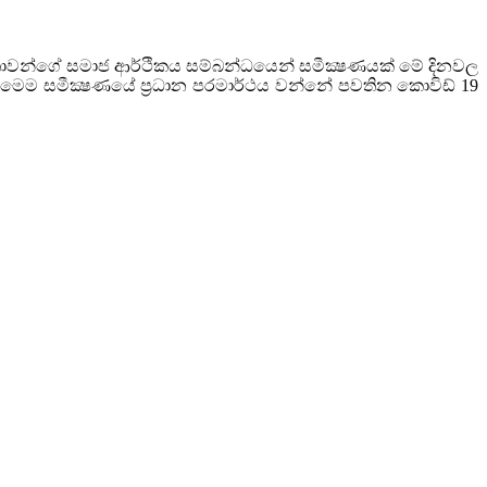
කාන්තාවන්ගේ සමාජ ආර්ථිකය සම්බන්ධයෙන් සමීක්‍ෂණයක් මේ දිනවල
ක වේ මෙම සමීක්‍ෂණයේ ප්‍රධාන පරමාර්ථය වන්නේ පවතින කොවිඩ් 19