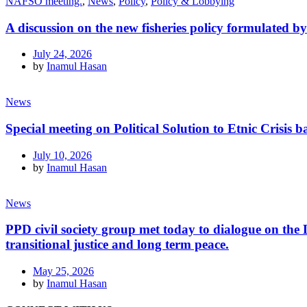
NAFSO meeting.
,
News
,
Policy
,
Policy & Lobbying
A discussion on the new fisheries policy formulated 
July 24, 2026
by
Inamul Hasan
News
Special meeting on Political Solution to Etnic Crisi
July 10, 2026
by
Inamul Hasan
News
PPD civil society group met today to dialogue on th
transitional justice and long term peace.
May 25, 2026
by
Inamul Hasan