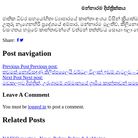
මන්නාරම දිස්ත්‍රික්කය
ජාතික ධිවර සහයෝගිතා ව්‍යාපාරයේ කාන්තා අංශය විසින් ක්‍රිය
උතුරු නැගෙනහිරි ප්‍රදේශයේ අම්පාර, මන්නාරම මුලතිව්, කිලිනො
වසංගතය හමුවේ කාන්තාවන්ගේ වත්මන් තත්ත්වය සොයා බලා තො
Share:
Post navigation
Previous Post
Previous post:
තවමත් නොවිසඳුණු තිලිප්පලෛයි වර්ධල විලාන් ඉඩම් ගැටලුව – 2
Next Post
Next post:
මඩකලපුව දිස්ත්‍රික්, උරුගාමම් ගම්මානයේ ග්‍රාමීය කාන්තාවන් ස
Leave A Comment
You must be
logged in
to post a comment.
Related Posts