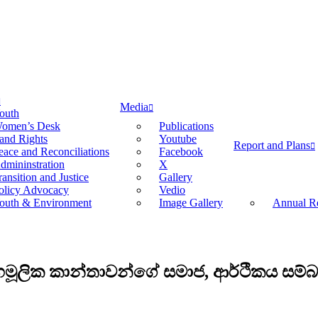
Media
outh
omen’s Desk
Publications
and Rights
Youtube
Report and Plans
eace and Reconciliations
Facebook
dmininstration
X
ransition and Justice
Gallery
olicy Advocacy
Vedio
outh & Environment
Image Gallery
Annual Re
 ගෘහමූලික කාන්තාවන්ගේ සමාජ, ආර්ථිකය සම