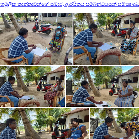
තු ගෘහමූලික කාන්තාවන්ගේ සමාජ, ආර්ථිකය සම්බන්ධයෙන් සමීක්‍ෂණ