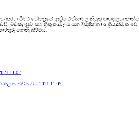
ාත්මක කරන ධීවර කේෂත්‍රයේ ආශ්‍රිත රැකියාවල නියුතු ගෘහමූලික 
ච්චි, මඩකලපුව සහ ත්‍රිකුණාමලය යන දිස්ත්‍රික්ක 06 ක්‍රියාත්ම
රතුරු ගොනු කිරීමය.
021.11.02
මඟ කළ සාකච්ඡාව – 2021.11.05