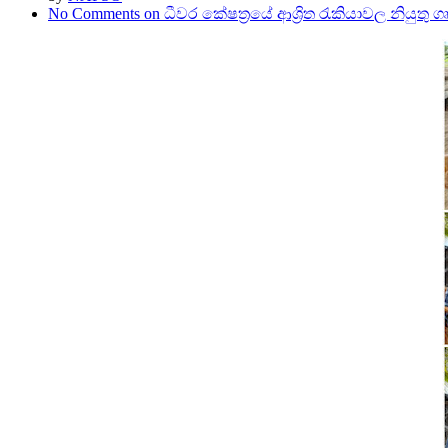
No Comments
on ධීවර කේෂත්‍රයේ ආශ්‍රිත රැකියාවල නියු