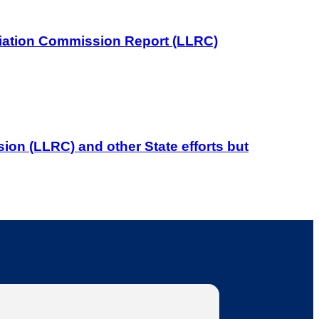
iliation Commission Report (LLRC)
on (LLRC) and other State efforts but