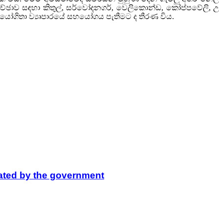
කච්ඡාව සඳහා කිතුල්, සර්වෝදනගර්, වෙලිකොන්ඩ, කෝප්පවේලි, 
යෝගිතා ව්‍යෘපාරයේ සහයෝගය පැතීමට ද තීරණ විය.
lated by the government