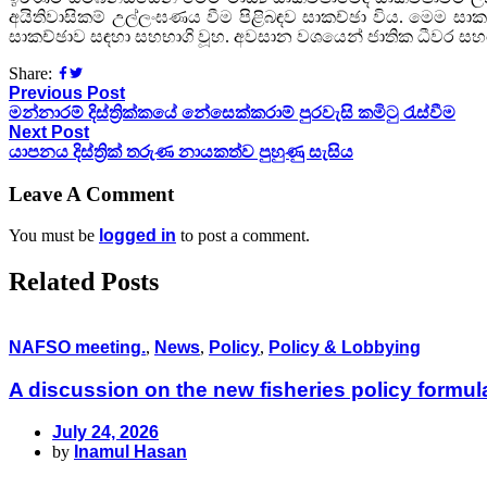
අයිතිවාසිකම් උල්ලංඝණය වීම පිළිබඳව සාකච්ඡා විය. මෙම සා
සාකච්ඡාව සඳහා සහභාගි වූහ. අවසාන වශයෙන් ජාතික ධීවර සහ
Share:
Previous Post
මන්නාරම් දිස්ත්‍රික්කයේ නේසෙක්කරාම් පුරවැසි කමිටු රැස්වීම
Next Post
යාපනය දිස්ත්‍රික් තරුණ නායකත්ව පුහුණු සැසිය
Leave A Comment
You must be
logged in
to post a comment.
Related Posts
NAFSO meeting.
,
News
,
Policy
,
Policy & Lobbying
A discussion on the new fisheries policy formu
July 24, 2026
by
Inamul Hasan