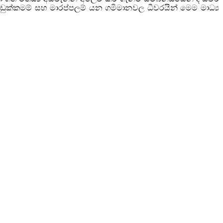
උඩුක්කමම් සහ මාරප්පලම් යන ගමිමානවල ධීවරයින් මෙම මාධ්‍ය