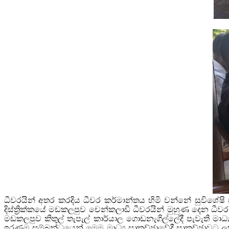
ධීවරයින් අතර කරදිය ධීවර කර්මාන්තය හිමි වන්නේ සුවිශේෂ
දිස්ත්‍රික්කයේ මඩකලපුව චෙන්කලාඩි ධීවරයින් මුහුණ දෙන ධීව
මඩකලපුව කිතුල් තැපැල් කාර්යාල ගොඩනැගිල්ලේදී පැවැති මාධ්
ඉරණම සම්බන්ධයෙන් මෙම මාධ්‍ය සාකච්ඡාවේදී සාකච්ඡාවට ලක්