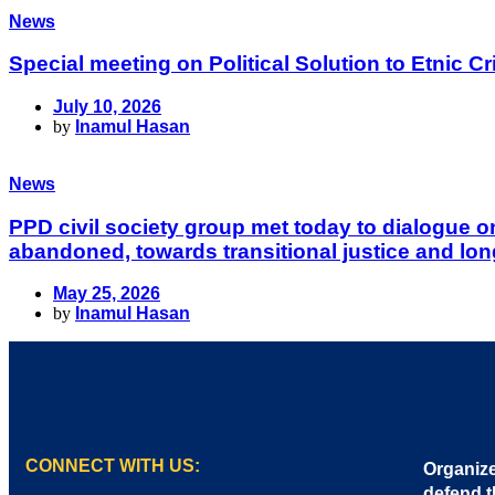
News
Special meeting on Political Solution to Etnic
July 10, 2026
by
Inamul Hasan
News
PPD civil society group met today to dialogue 
abandoned, towards transitional justice and lon
May 25, 2026
by
Inamul Hasan
CONNECT WITH US:
Organize
defend t