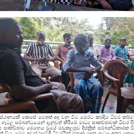
ි ස්ථානයකි කෙසේ වෙතත් අද වන විට මෙරට කරදිය ධීවර කර්ම
ර ගැටලු සම්බන්ධයෙන් දැනුවත් කිරීමේ මාධ්‍ය සාකච්ඡාවක් ධීව
‍ය සාකච්ඡාව මෙහෙය වූයේ මඩකලපුව දිස්ත්‍රික් සම්බන්ධිකාරක 
 විය. මෙම අවස්ථාවේදී ධීවරයින් මුහුණ දෙන ගැටලු අතර නෙලා 