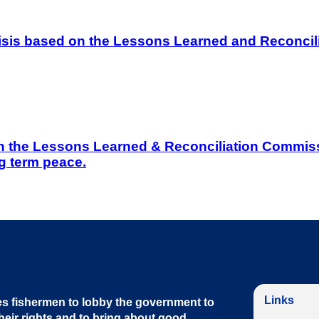
 Crisis based on the Lessons Learned and Reconc
on the Lessons Learned & Reconciliation Commissi
g term peace.
Links
s fishermen to lobby the government to
heir rights and to bring about good