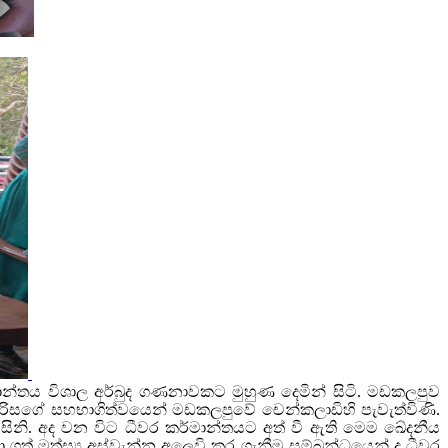
ාන්තය විශාල අර්බුද ගණනාවකට මුහුණ දෙමින් සිටි. මඩකලපුව
ර පිරිසගේ සහභාගිත්වයෙන් මඩකලපුවේ චෙන්කලාඩිහි පැවැත්විණි.
විසිනි. අද වන විට ධීවර කර්මාන්තයට අත් වී ඇති මෙම ඛේදනීය
ගත් මත්ස්‍ය අස්වැන්න අලෙවි කර ගැනීම සම්බන්ධයෙන් ද ධීවර