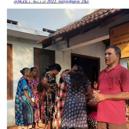
குறிப்பிட்ட கூட்டம் 2022. கார்த்திகை 24ம்