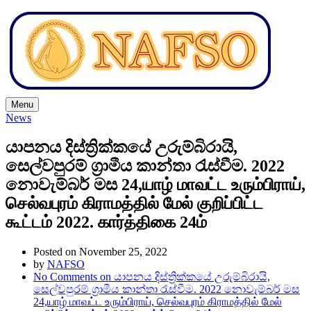
Menu
News
යාපනය දිස්ත්‍රික්කයේ උරුම්බිරායි,
සෙල්වපුරම් ග්‍රාමීය කාන්තා රැස්වීම. 2022
නොවැම්බර් මස 24,யாழ் மாவட்ட உரும்பிராய்,
செல்வபுரம் கிராமத்தில் மேல் குறிப்பிட்ட
கூட்டம் 2022. கார்த்திகை 24ம்
Posted on November 25, 2022
by
NAFSO
No Comments
on යාපනය දිස්ත්‍රික්කයේ උරුම්බිරායි,
සෙල්වපුරම් ග්‍රාමීය කාන්තා රැස්වීම. 2022 නොවැම්බර් මස
24,யாழ் மாவட்ட உரும்பிராய், செல்வபுரம் கிராமத்தில் மேல்