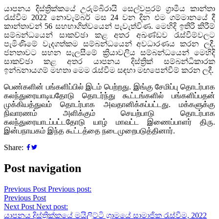
යාපනය දිස්ත්‍රික්කයේ උරුම්බිරායි සෙල්වපුරම් ග්‍රාමීය කාන්තා
රැස්වීම 2022 නොවැම්බර් මස 24 වන දින එම ගම්මානයේ දී
කාන්තාවන් 56 සහභාගිත්වයෙන් පැවැත්විණ. මෙහිදි ඉතිරි කිරීම්
සම්බන්ධයෙන් සාකච්ඡා කළ අතර අඛණ්ඩව රැස්වීම්වලට
පැමිණිමේ වැදගත්කම සම්බන්ධයෙන් අවධාරණය කරන ලදී.
ජනතාවට සහන සැලසීමේ ක්‍රියාවලිය සම්බන්ධයෙන් මෙහිදි
සාකච්ඡා කළ අතර යාපනය දිස්ත්‍රික් සම්බන්ධිකාරක
ඉන්බනායගම් මහතා මෙම රැස්වීම සඳහා මඟපෙන්වීම් කරන ලදී.
பெண்களின் பங்களிப்பில் இடம் பெற்றது. இங்கு சேமிப்பு தொடர்பாக
கலந்துரையாடியதோடு தொடர்ந்து கூட்டங்களில் பங்களிப்பதன்
முக்கியத்துவம் தொடர்பாக அவதானிக்கப்பட்டது. மக்களுக்கு
நிவாரணம் அளிக்கும் செயற்பாடு தொடர்பாக
கலந்துரையாடப்பட்டதோடு யாழ் மாவட்ட இணைப்பாளர் திரு.
இன்பநாயகம் இந்த கூட்டத்தை நடைமுறைபடுத்தினார்.
Share:
Post navigation
Previous Post
Previous post:
Previous Post
Next Post
Next post:
යාපනය දිස්ත්‍රික්කයේ මයිලිට්ටි ග්‍රාමයේ සාමාජික රැස්වීම, 2022