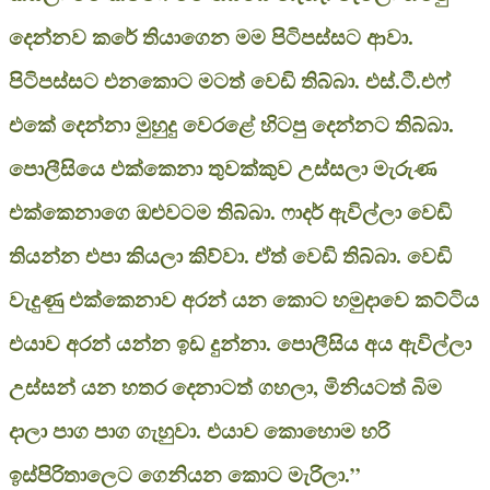
දෙන්නව කරේ තියාගෙන මම පිටිපස්සට ආවා.
පිටිපස්සට එනකොට මටත් වෙඩි තිබ්බා. එස්.ටී.එෆ්
එකේ දෙන්නා මුහුදු වෙරළේ හිටපු දෙන්නට තිබ්බා.
පොලීසියෙ එක්කෙනා තුවක්කුව උස්සලා මැරුණ
එක්කෙනාගෙ ඔළුවටම තිබ්බා. ෆාදර් ඇවිල්ලා වෙඩි
තියන්න එපා කියලා කිව්වා. ඒත් වෙඩි තිබ්බා. වෙඩි
වැදුණු එක්කෙනාව අරන් යන කොට හමුදාවෙ කට්ටිය
එයාව අරන් යන්න ඉඩ දුන්නා. පොලීසිය අය ඇවිල්ලා
උස්සන් යන හතර දෙනාටත් ගහලා, මිනියටත් බිම
දාලා පාග පාග ගැහුවා. එයාව කොහොම හරි
ඉස්පිරිතාලෙට ගෙනියන කොට මැරිලා.”