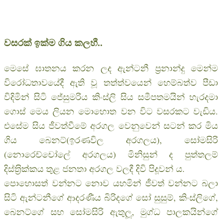
වසරක් ඉක්ම ගිය කලහී..
මෙසේ ඝාතනය කරන ලද ඇන්ටනී ප‍්‍රනාන්දු මෙන්ම
විරෝධතාවයේදී ඇති වූ තත්ත්වයෙන් හෙම්බත්ව පීඩා
විදිමින් සිටි ජේසුමරිය කිංස්ලි සිය සමීපතමයින් හැරදමා
ගොස් මෙය ලියන මොහොත වන විට වසරකට වැඩිය.
එසේම සිය ජීවත්වීමේ අරගල වෙනුවෙන් සටන් කර මිය
ගිය බෙනට්(ඉරණවිල අරගලය), සෝමසිරි
(නොරෙච්චෝලේ අරගලය) මිනිසුන් ද පුත්තලම්
දිස්ත‍්‍රික්කය තුළ ජනතා අරගල වලදී දිවි පිදූවන් ය.
පොහොසත් වන්නට නොව යහමින් ජීවත් වන්නට බලා
සිටි ඇන්ටනීගේ ආදරණීය බිරිදගේ සෝ සුසුම්, කිංස්ලිගේ,
බෙනට්ගේ සහ සෝමසිරි ඇතුලූ, මුග්ධ පාලකයින්ගේ