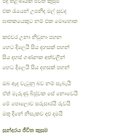
පිදු තිළිණයකි ජීවිත කුසුම
එක රැයෙන් උපනිද මල් සුවද
ඝාතකයෙකුට නම් එක මොහොත
කඑවර උනා නිවුනා පහන
හෙට දිලෙයි සිය දහසක් පහන්
සිය දහස් ගණනක අත්වලින්
හෙට දිලෙයි සිය දහසක් පහන්
ඔබ ඇද වැටුනු බව නම් සැබැයි
ඒත් මැරුණු බිජුවක සේ නොවෙයි
මේ පොලොව සරුසාරයි රුවයි
මතු දිනේ නිසැකව දඑ දමයි
සුන්දරය ජීවිත කුසුම