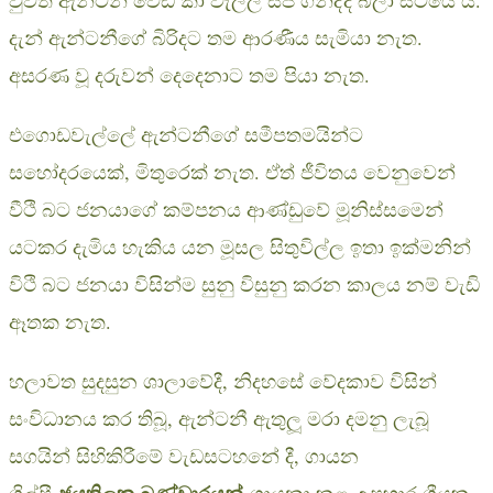
දැන් ඇන්ටනීගේ බිරිදට තම ආරණීය සැමියා නැත.
අසරණ වූ දරුවන් දෙදෙනාට තම පියා නැත.
එගොඩවැල්ලේ ඇන්ටනීගේ සමීපතමයින්ට
සහෝදරයෙක්, මිතුරෙක් නැත. ඒත් ජීවිතය වෙනුවෙන්
වීථි බට ජනයාගේ කම්පනය ආණ්ඩුවේ මූනිස්සමෙන්
යටකර දැමිය හැකිය යන මූසල සිතුවිල්ල ඉතා ඉක්මනින්
විථි බට ජනයා විසින්ම සුනු විසුනු කරන කාලය නම් වැඩි
ඈතක නැත.
හලාවත සුදසුන ශාලාවේදී, නිදහසේ වේදකාව විසින්
සංවිධානය කර තිබූ, ඇන්ටනී ඇතුලූ මරා දමනු ලැබූ
සගයින් සිහිකිරීමේ වැඩසටහනේ දී, ගායන
ජයතිලක බණ්ඩාරයන්
ශිල්පී
ගායනා කළ උපහාර ගීයක