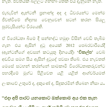
නැත. ජීවිතයක් බිල්ලට ගන්නා තෙක් එය දැනුනේ නැත.
එැබැවින් ඇන්ටනී ප‍්‍රනාන්දු අද ද ධිවරයන්ට මෙන්ම
ජීවත්වීමේ නිදහස වෙනුවෙන් සටන් කරන සියලූ
පුරවැසියන්ට වීරයෙකි.
ඒ විරෝධතා බිමේ දී සන්නද්ධ හමුදා විසින් වෙඩි තැබීම
ගැන එය ඇසින් දුටූ අයෙක් 2012 පෙබරවාරියේදී
‘විකල්ප’
(ඇන්ටනීගේ අවසන් කටයුතු දිනයේදී)
වෙබ්
අඩවිය සමග සිය ඇසින් දුටුදේ පවසා තිබේ. එය නැවතත්
මෙසේ සටහන් කරන්නේ සාමකාමී විරෝධතාකරුවන්ට
පහරදීමේ මුග්ධ පිළිවෙත යළි යළිත් ආශ්චර්යමත්
.
ලංකාවේ උතුරේ ද, දකුණේ ද, සිදුකරමින් තිබෙන නිසා ය
”එදා අපි පාරට යනකොට ඔක්කොම අය එක තැන