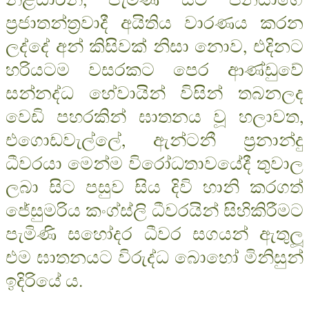
ප‍්‍රජාතන්ත‍්‍රවාදී අයිතිය වාරණය කරන
ලද්දේ අන් කිසිවක් නිසා නොව, එදිනට
හරියටම වසරකට පෙර ආණ්ඩුවේ
සන්නද්ධ හේවායින් විසින් තබනලද
වෙඩි පහරකින් ඝාතනය වූ හලාවත,
එගොඩවැල්ලේ, ඇන්ටනී ප‍්‍රනාන්දු
ධීවරයා මෙන්ම විරෝධතාවයේදී තුවාල
ලබා සිට පසුව සිය දිවි හානි කරගත්
ජේසුමරිය කංග්ස්ලි ධීවරයින් සිහිකිරීමට
පැමිණි සහෝදර ධීවර සගයන් ඇතුලූ
එම ඝාතනයට විරුද්ධ බොහෝ මිනිසුන්
ඉදිරියේ ය.