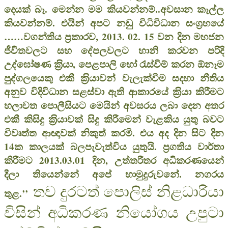
දෙයක් බෑ. මෙන්න මම කියවන්නම්..අවසාන කෑල්ල
කියවන්නම්. එයින් අපට නඩු විධිවිධාන සංග‍්‍රහයේ
……වගන්තිය ප‍්‍රකාරව, 2013. 02. 15 වන දින මහජන
ජීවිතවලට සහ දේපලවලට හානි කරවන පරිදි
උද්ඝෝෂණ ක‍්‍රියා, පෙළපාලි හෝ රැස්වීම් කරන ඕනෑම
පුද්ගලයෙකු එකී ක‍්‍රියාවන් වැලැක්වීම සදහා නීතිය
අනුව විදිවිධාන සළස්වා ඇති ආකාරයේ ක‍්‍රියා කිරීමට
හලාවත පොලීසියට මෙයින් අවසරය ලබා දෙන අතර
එකී කිසිදු ක‍්‍රියාවක් සිදු කිරීමෙන් වැළකිය යුතු බවට
විවෘත්ත ආඥාවක් නිකුත් කරමි. එය අද දින සිට දින
14ක කාලයක් බලපැවැත්විය යුතුයි. ප‍්‍රගතිය වාර්තා
කිරීමට 2013.03.01 දින, උත්තරීතර අධිකරණයෙන්
දීලා තියෙන්නේ අපේ හාමුදුරුවනේ. නගරය
තව දුරටත් පොලිස් නිළධාරියා
තුළ.’’
විසින් අධිකරණ නියෝගය උපුටා