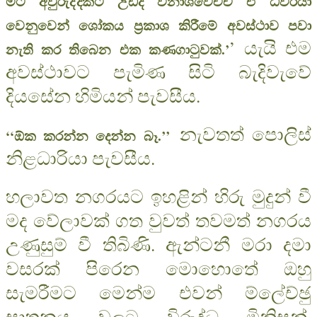
මීට අවුරුද්දකට උඩදී විනාශවෙච්ච ඒ ධීවරයා
වෙනුවෙන් ශෝකය ප‍්‍රකාශ කිරීමේ අවස්ථාව පවා
’ යැයි එම
නැති කර තිබෙන එක කණගාටුවක්.’
අවස්ථාවට පැමිණ සිටි බැදිවැවේ
දියසේන හිමියන් පැවසීය.
නැවතත් පොලිස්
‘‘ඕක කරන්න දෙන්න බෑ.’’
නිළධාරියා පැවසීය.
හලාවත නගරයට ඉහළින් හිරු මුදුන් වී
මද වේලාවක් ගත වුවත් තවමත් නගරය
උණුසුම් වී තිබිණි. ඇන්ටනී මරා දමා
වසරක් පිරෙන මොහොතේ ඔහු
සැමරීමට මෙන්ම එවන් ම්ලේච්ඡු
ඝාතනය වලට විරුද්ධ මිනිසුන්,