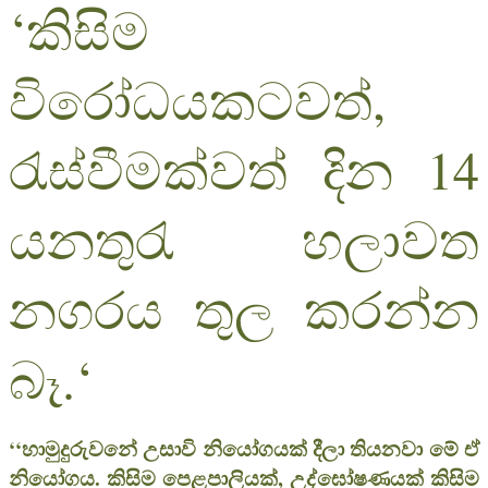
‘කිසිම
විරෝධයකටවත්,
රැස්වීමක්වත් දින 14
යනතුරැ හලාවත
නගරය තුල කරන්න
බෑ.‘
‘‘හාමුදුරුවනේ උසාවි නියෝගයක් දීලා තියනවා මේ ඒ
නියෝගය. කිසිම පෙළපාලියක්, උද්ඝෝෂණයක් කිසිම