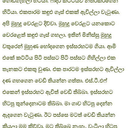
ගොඩගැහිලා හිටියා. ෆාදර් කට්ටියව නතරකරගෙන
හිටියා. එකපාරම කඳුළු ගෑස් එකක් ඇවිල්ලා වැටුණා.
අපි මුහුදු වෙරළට දිව්වා. මුහුදු වෙරළට යනකොට
වෙරළෙත් කඳුළු ගෑස් ගහලා. ඉතින් මිනිස්සු මුහුදු
වතුරෙන් මුහුණ හෝදගෙන ඉස්සරහටම ගියා. ආමි
එකේ කට්ටිය පිටි පස්සට පිටි පස්සට ගිහිල්ලා එක
තැනකට එකතු වුණා. එක පාරටම ඉස්සරහට ඇවිල්ලා
දණ ගහගෙන වෙඩි තියන්න ගත්තා. එස්.ටී.එෆ්
එකෙන් ඉස්සරහට ඇවිත් වෙඩි තිබ්බා. ඉස්සරහට
හිටපු තුන්දෙනාටම තිබ්බා. මා ගාව හිටපු දෙන්න
ඇදගෙන වැටුණා. ඊට පස්සෙ මටත් වෙඩි තියන්න
කියලා මම කිව්වා. මට තිබ්බෙ නැහැ. වැටිලා හිටපු