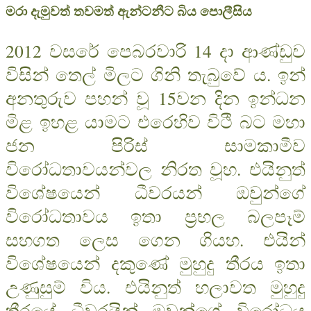
මරා දැමුවත් තවමත් ඇන්ටනීට බිය පොලීසිය
2012 වසරේ පෙබරවාරි 14 දා ආණ්ඩුව
විසින් තෙල් මිලට ගිනි තැබුවේ ය. ඉන්
අනතුරුව පහන් වූ 15වන දින ඉන්ධන
මිළ ඉහළ යාමට එරෙහිව විථි බට මහා
ජන පිරිස් සාමකාමීව
විරෝධතාවයන්වල නිරත වූහ. එයිනුත්
විශේෂයෙන් ධීවරයන් ඔවුන්ගේ
විරෝධතාවය ඉතා ප‍්‍රභල බලපෑම්
සහගත ලෙස ගෙන ගියහ. එයින්
විශේෂයෙන් දකුණේ මුහුදු තීරය ඉතා
උණුසුම් විය. එයිනුත් හලාවත මුහුදු
තීරයේ ධීවරයින් ඔවුන්ගේ විරෝධය