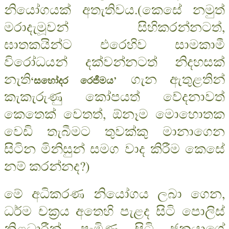
නියෝගයක් අතැතිවය.(කෙසේ නමුත්
මරාදැමූවන් සිහිකරන්නටත්,
ඝාතකයින්ට එරෙහිව සාමකාමී
විරෝධයන් දක්වන්නටත් නිදහසක්
නැති
ගැන ඇතුළතින්
‘සහෝදර රෙජීමය’
කැකැරුණු කෝපයත් වේදනාවත්
කෙතෙක් වෙතත්, ඕනෑම මොහොතක
වෙඩි තැබීමට තුවක්කු මානාගෙන
සිටින මිනිසුන් සමග වාද කිරීම කෙසේ
නම් කරන්නද?)
මේ අධිකරණ නියෝගය ලබා ගෙන,
ධර්ම චක‍්‍රය අතෙහි පැළද සිටි පොලිස්
නිළධාරීන්, පැමිණ සිටි ජනයාගේ