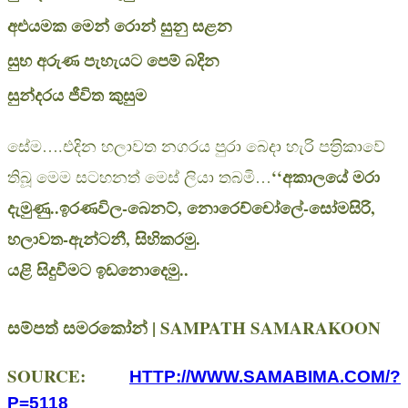
අඑයමක මෙන් රොන් සුනු සළන
සුභ අරුණ පැහැයට පෙම් බදින
සුන්දරය ජීවිත කුසුම
සේම….එදින හලාවත නගරය පුරා බෙදා හැරි පත‍්‍රිකාවේ
‘‘අකාලයේ මරා
තිබූ මෙම සටහනත් මෙස් ලියා තබමි…
දැමුණු..ඉරණවිල-බෙනට්, නොරෙච්චෝලේ-සෝමසිරි,
හලාවත-ඇන්ටනී, සිහිකරමු.
යළි සිදුවීමට ඉඩනොදෙමු..
සම්පත් සමරකෝන් | SAMPATH SAMARAKOON
SOURCE:
HTTP://WWW.SAMABIMA.COM/?
P=5118