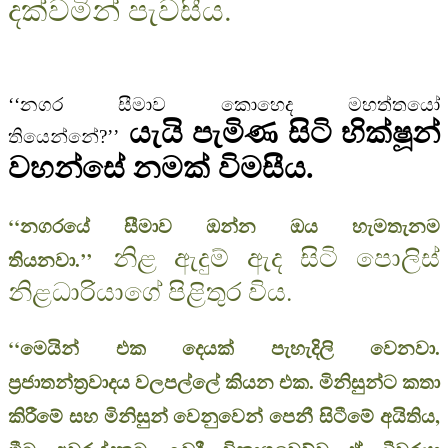
දක්වමින් පැවසීය.
‘‘නගර සීමාව කොහෙද මහත්තයෝ
යැයි පැමිණ සිටි භික්ෂූන්
තියෙන්නේ?’’
වහන්සේ නමක් විමසීය.
‘‘නගරයේ සීමාව ඔන්න ඔය හැමතැනම
නිළ ඇදුම් ඇද සිටි පොලිස්
තියනවා.’’
නිළධාරියාගේ පිළිතුර විය.
‘‘මෙයින් එක දෙයක් පැහැදිලි වෙනවා.
ප‍්‍රජාතන්ත‍්‍රවාදය වලපල්ලේ කියන එක. මිනිසුන්ට කතා
කිරීමේ සහ මිනිසුන් වෙනුවෙන් පෙනී සිටීමේ අයිතිය,