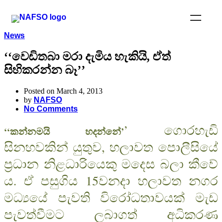
News
‘‘වෙඩිතබා මරා දැමිය හැකියි, ඒත්
සිහිකරන්න බෑ’’
Posted on March 4, 2013
by
NAFSO
No Comments
’ ගොරහැඩි
‘‘කන්නමයි හදන්නේ’
සිනහවකින් යුතුව, හලාවත පොලීසියේ
ප‍්‍රධාන නිළධාරියෙකු මදෙස බලා කීවේ
ය. ඒ පසුගිය 15වනදා හලාවත නගර
මධ්‍යයේ පැවති විරෝධතාවයක් මැඩ
පැවත්වීමට ලබාගත් අධිකරණ