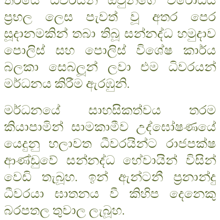
ප‍්‍රභල ලෙස පැවත් වූ අතර පෙර
සූදානමකින් තබා තිබූ සන්නද්ධ හමුදාව
පොලිස් සහ පොලිස් විශේෂ කාර්ය
බලකා සෙබලූන් ලවා එම ධිවරයන්
මර්ධනය කිරීම ඇරඹුනි.
මර්ධනයේ සාහසිකත්වය තරම
කියාපාමින් සාමකාමීව උද්ඝෝෂණයේ
යෙදුනු හලාවත ධීවරයින්ට රාජපක්ෂ
ආණ්ඩුවේ සන්නද්ධ හේවායින් විසින්
වෙඩි තැබූහ. ඉන් ඇන්ටනී ප‍්‍රනාන්දු
ධීවරයා ඝාතනය වී කිහිප දෙනෙකු
බරපතල තුවාල ලැබූහ.