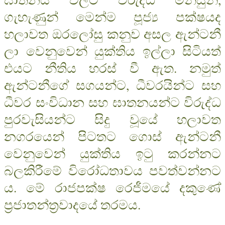
ගැහැණුන් මෙන්ම පූජ්‍ය පක්ෂයද
හලාවත ඔරලෝසු කනුව අසල ඇන්ටනී
ලා වෙනුවෙන් යුක්තිය ඉල්ලා සිටියත්
එයට නීතිය හරස් වී ඇත. නමුත්
ඇන්ටනීගේ සගයන්ට, ධීවරයින්ට සහ
ධීවර සංවිධාන සහ ඝාතනයන්ට විරුද්ධ
පුරවැසියන්ට සිදු වූයේ හලාවත
නගරයෙන් පිටතට ගොස් ඇන්ටනී
වෙනුවෙන් යුක්තිය ඉටු කරන්නට
බලකිරීමේ විරෝධතාවය පවත්වන්නට
ය. මේ රාජපක්ෂ රෙජීමයේ දකුණේ
ප‍්‍රජාතන්ත‍්‍රවාදයේ තරමය.