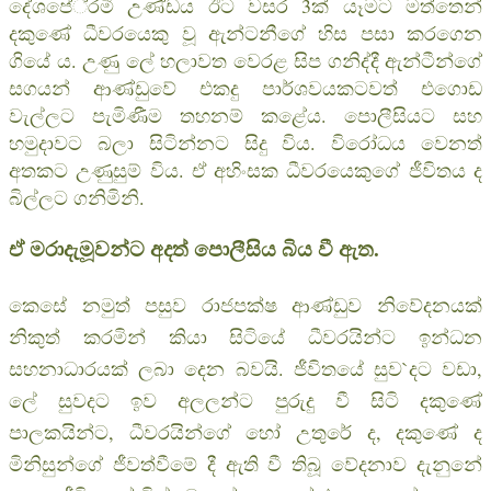
දේශපේ‍්‍රමී උණ්ඩය ඊට වසර 3ක් යෑමට මත්තෙන්
දකුණේ ධීවරයෙකු වූ ඇන්ටනීගේ හිස පසා කරගෙන
ගියේ ය. උණු ලේ හලාවත වෙරළ සිප ගනිද්දී ඇන්ටීන්ගේ
සගයන් ආණ්ඩුවේ එකදු පාර්ශවයකටවත් එගොඩ
වැල්ලට පැමිණීම තහනම් කළේය. පොලීසියට සහ
හමුදාවට බලා සිටින්නට සිදු විය. විරෝධය වෙනත්
අතකට උණුසුම් විය. ඒ අහිංසක ධීවරයෙකුගේ ජීවිතය ද
බිල්ලට ගනිමිනි.
ඒ මරාදැමූවන්ට අදත් පොලීසිය බිය වී ඇත.
කෙසේ නමුත් පසුව රාජපක්ෂ ආණ්ඩුව නිවේදනයක්
නිකුත් කරමින් කියා සිටියේ ධීවරයින්ට ඉන්ධන
සහනාධාරයක් ලබා දෙන බවයි. ජීවිතයේ සුව`දට වඩා,
ලේ සුවදට ඉව අලලන්ට පුරුදු වී සිටි දකුණේ
පාලකයින්ට, ධීවරයින්ගේ හෝ උතුරේ ද, දකුණේ ද
මිනිසුන්ගේ ජීවත්වීමේ දී ඇති වී තිබූ වේදනාව දැනුනේ