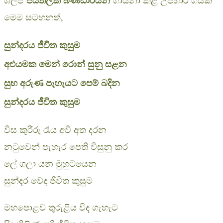
මෙම සටහනත්,
සුන්දරය ජීවිත කුසුම
අඑයමක මෙන් රොන් සුනු සළන
සුභ අරුණ පැහැයට පෙම් බදින
සුන්දරය ජීවිත කුසුම
විස කුරිරු රැය අවි අත දරන
නටුවෙන් පැහැර පෙති විසුනු කර
ලේ ගලා යන මුහුටයෙන
සුන්දර වේද ජීවිත කුසුම
මහපොළව තුරුළිය විද ගැහැට