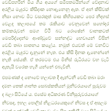
වෙඩිපහරින් මිය ගිය අයගේ සමීපතමයින්ගේ වේදනාව
අරලිය මැදුරට කිසිදාක නොදැනෙනු ඇත. ඒ අන් කිසිවක්
නිසා නොව මීට වසරකුත් මාස කිහිපයකට පෙර නිදහස්
වෙළද කලාපයේ තම රැකියාව වෙනුවෙන් සහෝදර
කම්කරුවන් සමග වීථී බට රොෂේන් චානකටත්
මෙපරිද්දෙන්ම ආණ්ඩුවේ සන්නද්ධ හෙවායන් විසින්
වෙඩි තබා ඝාතනය කළේය. නමුත් එයවත් මේ වනවිට
අරළිය මැදුරට දැනුනේ නැත. එය කිසි දිනක දැනෙන්නේ
නැති සේයකි. ඒ තරමටම එය මිනිස් රුධිරයට වහ වැටි
ඇතැයි වරෙක හැගී යන්නේ එබැවිනි.
එපමණක් ද නොවේ හලාවත දී ඇන්ටනී වෙඩි තබා මරා
දමන තෙක් ශාන්ත සෙබස්කතියන් මුනිවරයාගේ සුරුවම
ද බලා සිටියේ ය. එසේම අධිකරණ විනිසුරුවරයාගේ
නිවසද, ඉහල පොලිස් නිළධරයෙකුගේ නිවස ද ඒ අසලම
වුවත් ඇන්ටනී වෙඩි කා වැල්ල සිප ගනිද්දී බලා සිටියේ ය.