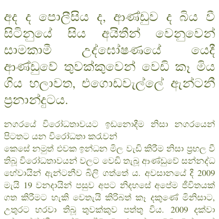
අද ද පොලීසිය ද, ආණ්ඩුව ද බිය වී
සිටිනුයේ සිය අයිතීන් වෙනුවෙන්
සාමකාමී උද්ඝෝෂණයේ යෙදී
ආණ්ඩුවේ තුවක්කුවෙන් වෙඩි කෑ මිය
ගිය හලාවත, එගොඩවැල්ලේ ඇන්ටනී
ප‍්‍රනාන්දුටය.
නගරයේ විරෝධතාවයට ඉඩනොදීම නිසා නගරයෙන්
පිටතට යන විරෝධතා කරැවන්
කෙසේ නමුත් එවක ඉන්ධන මිල වැඩි කිරීම නිසා ප‍්‍රභල වී
තිබූ විරෝධතාවයන් වලට වෙඩි තැබූ ආණ්ඩුවේ සන්නද්ධ
හේවායින් ඇන්ටනීව බිලි ගත්තේ ය. අවසානයේ දී 2009
මැයි 19 වනදායින් පසුව අපට නිදහසේ අපේම ජීවිතයක්
ගත කිරීමට හැකි වෙතැයි කිරිබත් කෑ දකුණේ මිනිසාට,
උතුරට හරවා තිබූ තුවක්කුව පත්තු විය. 2009 දක්වා