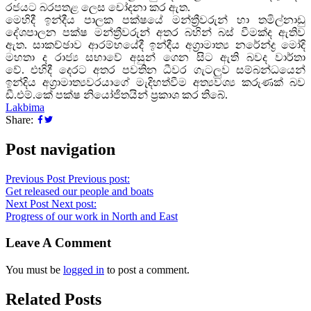
රජයට බරපතළ ලෙස චෝදනා කර ඇත.
මෙහිදී ඉන්දීය පාලක පක්ෂයේ මන්ත්‍රීවරුන් හා තමිල්නාඩු
දේශපාලන පක්ෂ මන්ත්‍රීවරුන් අතර බහින් බස් වීමක්ද ඇතිව
ඇත.
සාකච්ඡාව ආරම්භයේදී ඉන්දීය අග්‍රාමාත්‍ය නරේන්ද්‍ර මෝදි
මහතා ද රාජ්‍ය සභාවේ අසුන් ගෙන සිට ඇති බවද වාර්තා
වේ.
එහිදී දෙරට අතර පවතින ධීවර ගැටලුව සම්බන්ධයෙන්
ඉන්දිය අග්‍රාමාත්‍යවරයාගේ මැදිහත්වීම අත්‍යවශ්‍ය කරුණක් බව
ඩී.එම්.කේ පක්ෂ නියෝජිතයින් ප්‍රකාශ කර තිබේ.
Lakbima
Share:
Post navigation
Previous Post
Previous post:
Get released our people and boats
Next Post
Next post:
Progress of our work in North and East
Leave A Comment
You must be
logged in
to post a comment.
Related Posts