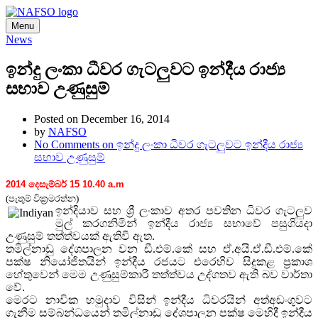
Menu
News
ඉන්දු ලංකා ධීවර ගැටලුවට ඉන්දීය රාජ්‍ය
සභාව උණුසුම්
Posted on December 16, 2014
by
NAFSO
No Comments
on ඉන්දු ලංකා ධීවර ගැටලුවට ඉන්දීය රාජ්‍ය
සභාව උණුසුම්
2014 දෙසැම්බර් 15 10.40 a.m
(පැතුම් වික්‍රමරත්න)
ඉන්දියාව සහ ශ්‍රී ලංකාව අතර පවතින ධිවර ගැටලුව
මුල් කරගනිමින් ඉන්දීය රාජ්‍ය සභාවේ පසුගියදා
උණුසුම් තත්ත්වයක් ඇතිවී ඇත.
තමිල්නාඩු දේශපාලන වන ඩී.එම්.කේ සහ ඒ.අයි.ඒ.ඩී.එම්.කේ
පක්ෂ නියෝජිතයින් ඉන්දීය රජයට එරෙහිව සිදුකළ ප්‍රකාශ
හේතුවෙන් මෙම උණුසුම්කාරී තත්ත්වය උද්ගතව ඇති බව වාර්තා
වේ.
මෙරට නාවික හමුදාව විසින් ඉන්දීය ධිවරයින් අත්අඩංගුවට
ගැනීම සම්බන්ධයෙන් තමිල්නාඩු දේශපාලන පක්ෂ මෙහිදී ඉන්දීය