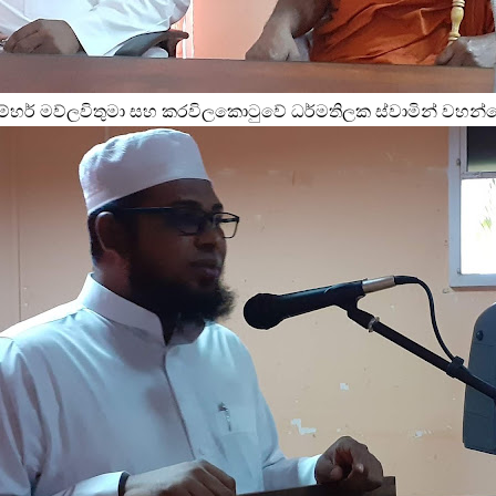
ම්හර් මව්ලවිතුමා සහ
කරවිලකොටුවේ ධර්මතිලක ස්වාමින් වහන්