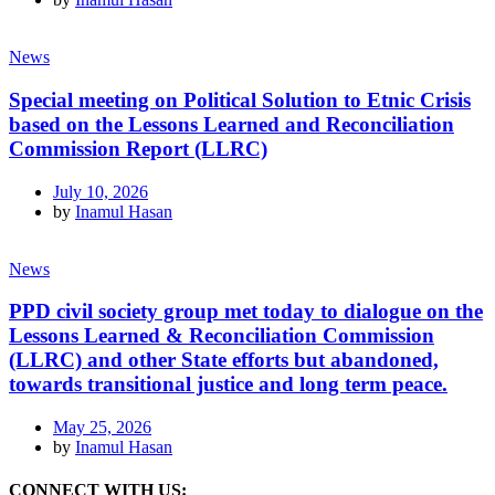
News
Special meeting on Political Solution to Etnic Crisis
based on the Lessons Learned and Reconciliation
Commission Report (LLRC)
July 10, 2026
by
Inamul Hasan
News
PPD civil society group met today to dialogue on the
Lessons Learned & Reconciliation Commission
(LLRC) and other State efforts but abandoned,
towards transitional justice and long term peace.
May 25, 2026
by
Inamul Hasan
CONNECT WITH US: