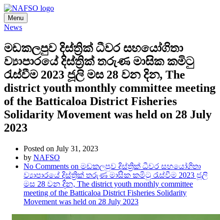
Menu
News
මඩකලපුව දිස්ත්‍රික් ධීවර සහයෝගිතා
ව්‍යාපාරයේ දිස්ත්‍රික් තරුණ මාසික කමිටු
රැස්වීම 2023 ජූලි මස 28 වන දින, The
district youth monthly committee meeting
of the Batticaloa District Fisheries
Solidarity Movement was held on 28 July
2023
Posted on July 31, 2023
by
NAFSO
No Comments
on මඩකලපුව දිස්ත්‍රික් ධීවර සහයෝගිතා
ව්‍යාපාරයේ දිස්ත්‍රික් තරුණ මාසික කමිටු රැස්වීම 2023 ජූලි
මස 28 වන දින, The district youth monthly committee
meeting of the Batticaloa District Fisheries Solidarity
Movement was held on 28 July 2023