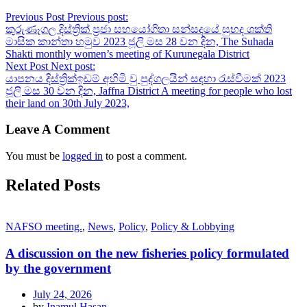
Previous Post
Previous post:
කුරුණෑගල දිස්ත්‍රික් ප්‍රජා සහයෝගිතා සන්සදයේ සුහද ශක්ති
මාසික කාන්තා හමුව 2023 ජූලි මස 28 වන දින, The Suhada
Shakti monthly women’s meeting of Kurunegala District
Next Post
Next post:
යාපනය දිස්ත්‍රික්ඉඩම් අහිමි වු පුද්ගලයින් සඳහා රැස්වීමක් 2023
ජූලි මස 30 වන දින, Jaffna District A meeting for people who lost
their land on 30th July 2023,
Leave A Comment
You must be
logged in
to post a comment.
Related Posts
NAFSO meeting.
,
News
,
Policy
,
Policy & Lobbying
A discussion on the new fisheries policy formulated
by the government
July 24, 2026
by
Inamul Hasan