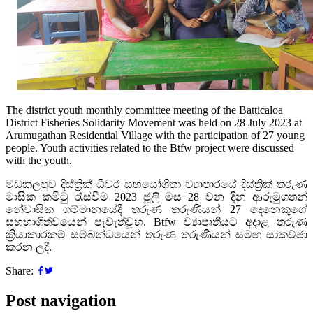
The district youth monthly committee meeting of the Batticaloa
District Fisheries Solidarity Movement was held on 28 July 2023 at
Arumugathan Residential Village with the participation of 27 young
people. Youth activities related to the Btfw project were discussed
with the youth.
මඩකලපුව දිස්ත්‍රික් ධීවර සහයෝගිතා ව්‍යාපාරයේ දිස්ත්‍රික් තරුණ
මාසික කමිටු රැස්වීම 2023 ජූලි මස 28 වන දින ආරුමුගතන්
නේවාසික ගම්මානයේදී තරුණ තරුණියන් 27 දෙනෙකුගේ
සහභාගිත්වයෙන් පැවැත්වූහ. Btfw ව්‍යාපෘතියට අදාළ තරුණ
ක්‍රියාකාරකම් සම්බන්ධයෙන් තරුණ තරුණියන් සමඟ සාකච්ඡා
කරන ලදී.
Share:
Post navigation