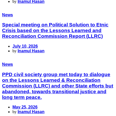
by
Inamul Hasan
News
Special meeting on Political Solution to Etnic
Crisis based on the Lessons Learned and
Reconciliation Commission Report (LLRC)
July 10, 2026
by
Inamul Hasan
News
PPD civil society group met today to dialogue
on the Lessons Learned & Reconciliation
Commission (LLRC) and other State efforts but
abandoned, towards transitional justice and
long term peace.
May 25, 2026
by
Inamul Hasan