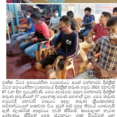
ජාතික ධීවර සහයෝගිතා ව්‍යාපාරයට අයත් මන්නාරම් දිස්ත්‍රික්
ධීවර සහයෝගිතා ව්‍යාපාරයේ දිස්ත්‍රික් තරුණ හමුව 2021 ජනවාරි
07 වන දින පැවැත්විණි. මෙම අවස්ථාව සදහා මන්නාරම් දිස්ත්‍රික්
තරුණ තරුණියන් 17 දෙනෙකු පමණ සහභාගි වූහ. මෙම තරුණ
හමුවේදී ජනවාරි මාසයට අදාල තරුණ ක්‍රියාකාරකම්
සම්බන්ධයෙන් සාකච්ඡා විය. දවුත් බාර් මුහුදු තීරයේ ගොඩගැසි
ඇති ප්ලාස්ටික් අපද්‍රව්‍යය ඉවත් කිරීමත්, කඩොලාන නැවත
රෝපණය කිරීමත් පොදු ස්ථානවල ශාක සිටුවීමත් යන