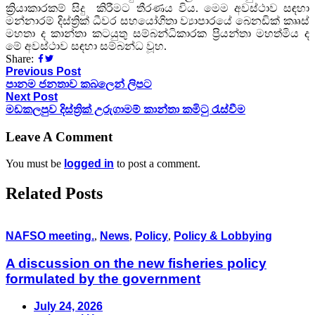
ක්‍රියාකාරකම් සිදු කිරීමට තීරණය විය. මෙම අවස්ථාව සඳහා
මන්නාරම් දිස්ත්‍රික් ධීවර සහයෝගිතා ව්‍යාපාරයේ බෙනඩික් කෲස්
මහතා ද කාන්තා කටයුතු සම්බන්ධිකාරක ප්‍රියන්තා මහත්මිය ද
මේ අවස්ථාව සඳහා සම්බන්ධ වූහ.
Share:
Previous Post
පානම ජනතාව කබලෙන් ලිපට
Next Post
මඩකලපුව දිස්ත්‍රික් උරුගාමම් කාන්තා කමිටු රැස්වීම
Leave A Comment
You must be
logged in
to post a comment.
Related Posts
NAFSO meeting.
,
News
,
Policy
,
Policy & Lobbying
A discussion on the new fisheries policy
formulated by the government
July 24, 2026