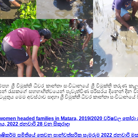
ගම්පහ ශ්‍රී විමුක්ති ධීවර කාන්තා සංවිධානයේ ශ්‍රී විමුක්ති තරු
් රැසකගේ සහභාගිත්වයෙන් පැවැත්විණ පරිසරය දිනෙන් දින විනා
ුය මෙම අවස්ථාව සඳහා ශ්‍රී විමුක්ති ධීවර කාන්තා සංවිධානයේ වි
women headed families in Matara, 2019/2020 වර්ෂවල තෝරා ග
කය, 2022 ජනවාරි 28 වන සිකුරාදා
 කෘෂිකර්ම සමිතියේ තෙවන සාන්වත්සරික සැමරුම 2022 ජනවාරි මස