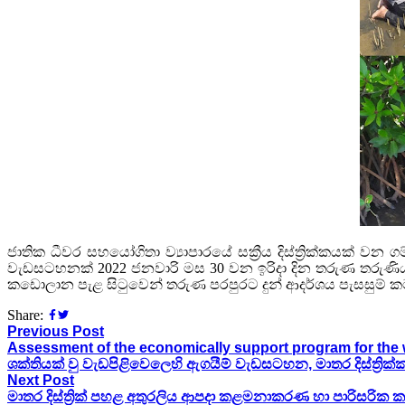
ජාතික ධීවර සහයෝගිතා ව්‍යාපාරයේ සක්‍රීය දිස්ත්‍රික්කයක් වන 
වැඩසටහනක් 2022 ජනවාරි මස 30 වන ඉරිදා දින තරුණ තරුණියන
කඩොලාන පැළ සිටුවෙන් තරුණ පරපුරට දුන් ආදර්ශය පැසසුම් කටයුත
Share:
Previous Post
Assessment of the economically support program for the 
ශක්තියක් වු වැඩපිළිවෙලෙහි ඇගයීම් වැඩසටහන, මාතර දිස්ත්‍රික්
Next Post
මාතර දිස්ත්‍රික් පහළ අතුරලිය ආපදා කළමනාකරණ හා පාරිසරික