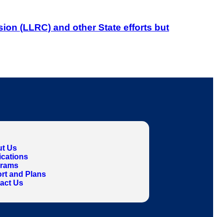
on (LLRC) and other State efforts but
t Us
ications
grams
rt and Plans
act Us