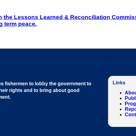
on the Lessons Learned & Reconciliation Commissi
g term peace.
Links
s fishermen to lobby the government to
heir rights and to bring about good
Abou
ment
.
Publ
Pro
Repo
Cont