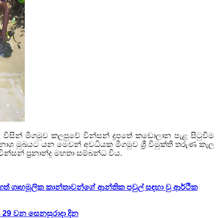
ණ කැල විසින් මීගමුව කලපුවේ වින්සන් දූපතේ කඩොලාන පැළ සිටුවීම
ශ මුඛයට යන මෙවන් අවධියක මීගමුව ශ්‍රී විමුක්ති තරුණ කැල
න්සන් ප්‍රනාන්දු මහතා සම්බන්ධ විය.
ත් ගෘහමූලික කාන්තාවන්ගේ ආන්තික පවුල් සඳහා වු ආර්ථික
 29 වන සෙනසුරාදා දින