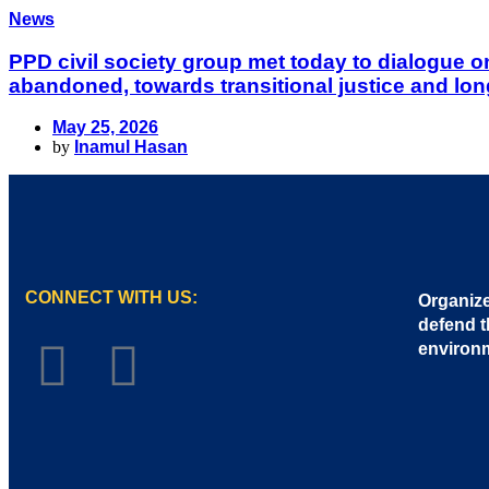
News
PPD civil society group met today to dialogue 
abandoned, towards transitional justice and lon
May 25, 2026
by
Inamul Hasan
CONNECT WITH US:
Organize
defend t
environ