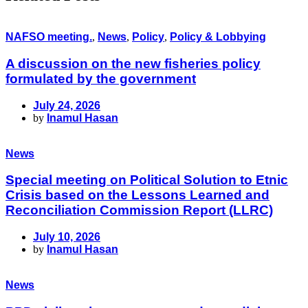
NAFSO meeting.
,
News
,
Policy
,
Policy & Lobbying
A discussion on the new fisheries policy
formulated by the government
July 24, 2026
by
Inamul Hasan
News
Special meeting on Political Solution to Etnic
Crisis based on the Lessons Learned and
Reconciliation Commission Report (LLRC)
July 10, 2026
by
Inamul Hasan
News