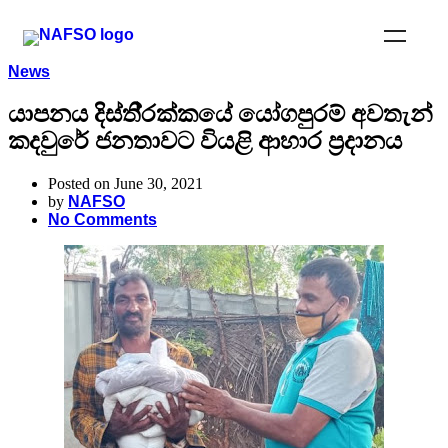
News
යාපනය දිස්ති්‍රක්කයේ යෝගපුරම් අවතැන්
කදවුරේ ජනතාවට වියළි ආහාර ප්‍රදානය
Posted on June 30, 2021
by
NAFSO
No Comments