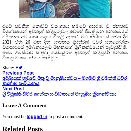
රටේ පවතින කොවිඩ් වසංගතය හමුවේ අසරණ වු ජනතාව
විශේෂයෙන් අවතැන් ක`දවුරුවල තවමත් ජීවත් වන ජනතාවගේ
එදිනෙදා අවශ්‍යතා සදහා වියළි ආහාර මළු කිහිපයක් ඛෙදා දීම
2021 ජුනි 26 වන දින යාපනය දිස්ති්‍රක් ධීවර සහයෝගිතා
ව්‍යාපාරයේ ඉම්බනායලම් මහතාගේ මූලිකත්වයෙන් පැවැත්විණි.
මෙම අවස්ථාව ස`දහා යෝගයුරම් අවතැන් ක`දවුරේ ජනතාව
විශාල වශයෙන් සහභාගි වූහ.
Share:
Previous Post
අර්බුදයක් හමුවේ මතු වූ මානුෂියත්වය – මීගමුව ශ්‍රී විමුක්ති ධීවර
කාන්තා සංවිධානය
Next Post
ශ්‍රි විමුක්ති ධීවර කාන්තා සංවිධානයේ මානුෂීය ක්‍රියාන්විතය
Leave A Comment
You must be
logged in
to post a comment.
Related Posts