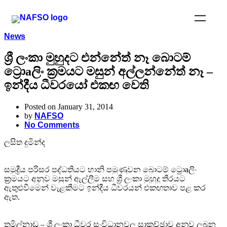
News
ශ්‍රී ලංකා මුහුදට එන්නේත් නෑ බොටම්
ට්‍රොaලිං ක්‍රමයට මසුන් අල්ලන්නේත් නෑ –
ඉන්දීය ධීවරයෝ එකඟ වෙති
Posted on January 31, 2014
by
NAFSO
No Comments
ලසිත දුමින්ද
සමුද්‍රීය පරිසර පද්ධතියට හානි පමුණුවන බොටම් ට්‍රොaලිං
ක්‍රමයට අනුව මසුන් ඇල්ලීම සහ ශ්‍රී ලංකා මුහුදු තීරයට
ඇතුළුවීමෙන් වැළකීමට ඉන්දීය ධීවරයන් එකඟතාව පළ කර
ඇත.
තමිල්නාඩු – ශ්‍රී ලංකා ධීවර සංවිධානවල සාකච්ඡාව අනුව ලබන