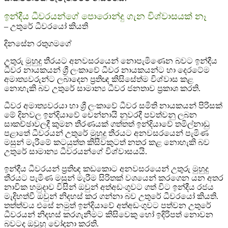
ඉන්දීය ධීවරයන්ගේ පොරොන්දු ගැන විශ්වාසයක්‌ නෑ
– උතුරේ ධීවරයෝ කියති
දිනසේන රතුගමගේ
උතුරු මුහුදු තීරයට අනවසරයෙන් නොපැමිණෙන බවට ඉන්දීය
ධීවර නායකයන් ශ්‍රී ලංකාවේ ධීවර නායකයන්ට හා දෙරටේම
අමාත්‍යවරුන්ට ලබාදෙන ප්‍රතිඥ කිසිසේත්ම විශ්වාස කළ
නොහැකි බව උතුරේ සාමාන්‍ය ධීවර ජනතාව ප්‍රකාශ කරති.
ධීවර අමාත්‍යවරයා හා ශ්‍රී ලංකාවේ ධීවර සමිති නායකයන් පිරිසක්‌
මේ දිනවල ඉන්දියාවේ චෙන්නායි නුවරදී පවත්වනු ලබන
සාකච්ඡාවලදී කුමන තීරණයක්‌ ගත්තත් ඉන්දියාවේ තමිල්නාඩු
පළාතේ ධීවරයන් උතුරේ මුහුදු තීරයට අනවසරයෙන් පැමිණ
මසුන් මැරීමේ කටයුත්ත කිසිවකුටත් නතර කළ නොහැකි බව
උතුරේ සාමාන්‍ය ධීවරයන්ගේ විශ්වාසයයි.
ඉන්දීය ධීවරයන් ප්‍රතිඥ කඩකොට අනවසරයෙන් උතුරු මුහුදු
තීරයට පැමිණ මසුන් මැරීම සිරිතක්‌ වශයෙන් කරගෙන යන අතර
නාවික හමුදාව විසින් ඔවුන් අත්අඩංගුවට ගත් විට ඉන්දීය රජය
මැදිහත්වී ඔවුන් නිදහස්‌ කර ගන්නා බව උතුරේ ධීවරයෝ කියති.
තත්ත්වය එසේ නමුත් ඉන්දියාවේ අත්අඩංගුවට පත්වන උතුරේ
ධීවරයන් නිදහස්‌ කරගැනීමට කිසිවෙකු හෝ ඉදිරිපත් නොවන
බවටද ඔවුහු චෝදනා කරති.