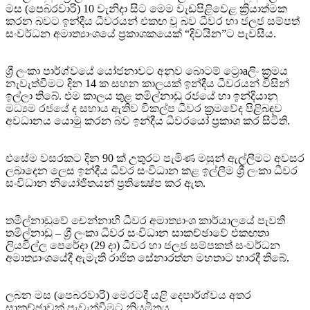
මස (පෙබරවාරි) 10 වැනිදා සිට මෙම වැඩපිළිවෙළ ක්‍රියාත්මක
කරන බවට ඉන්දීය ධීවරයන් එකඟ වූ බව ධීවර හා ජලජ සම්පත්
සංවර්ධන අමාත්‍යාංශයේ ප්‍රකාශකයෙක්‌ “දිවයින”ට පැවසීය.
ශ්‍රී ලංකා පාර්ශ්වයේ යෝජනාවට අනුව බොටම් ට්‍රොaලිං ක්‍රමය
නැවැත්වීමට දින 14 ක සහන කාලයක්‌ ඉන්දීය ධීවරයන් විසින්
ඉල්ලා තිබේ. එම කාලය තුළ තමිල්නාඩු රජයේ හා ඉන්දියානු
මධ්‍යම රජයේ ද සහාය ඇතිව විකල්ප ධීවර ක්‍රමවේද පිළිබඳව
අවධානය යොමු කරන බව ඉන්දීය ධීවරයෝ ප්‍රකාශ කර සිටිති.
එසේම වසරකට දින 90 ක්‌ උතුරට පැමිණ මසුන් ඇල්ලීමට අවසර
ලබාදෙන ලෙස ඉන්දීය ධීවර සංවිධාන කළ ඉල්ලීම ශ්‍රී ලංකා ධීවර
සංවිධාන නියෝජිතයන් ප්‍රතික්‍ෂේප කර ඇත.
තමිල්නාඩුවේ චෙන්නාහි ධීවර අමාත්‍යාංශ කාර්යාලයේ පැවති
තමිල්නාඩු – ශ්‍රී ලංකා ධීවර සංවිධාන සාකච්ඡාවේ එකඟතා
ලියවිල්ල පෙරේදා (29 දා) ධීවර හා ජලජ සම්පකත් සංවර්ධන
අමාත්‍යාංශයේදී ඇමැති රාජිත සේනාරත්න මහතාට භාරදී තිබේ.
ලබන මස (පෙබරවාරි) මෙරටදී යළි දෙපාර්ශ්වය අතර
සාකච්ඡාවක්‌ පැවැත්වීමට නියමිතය.