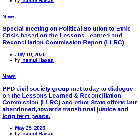
by
Inamul Hasan
News
Special meeting on Political Solution to Etnic
Crisis based on the Lessons Learned and
Reconciliation Commission Report (LLRC)
July 10, 2026
by
Inamul Hasan
News
PPD civil society group met today to dialogue
on the Lessons Learned & Reconciliation
Commission (LLRC) and other State efforts but
abandoned, towards transitional justice and
long term peace.
May 25, 2026
by
Inamul Hasan