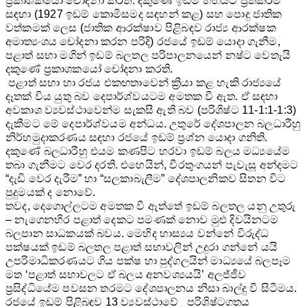
ප්‍රකාශකයෝ චෝදනා කරති. දකුණේ ඉඩම් හිඟයට ප්‍රතිකර්ම
සඳහා (1927 ඉඩම් කොමිසමද සඳහන් කළ) සහ ‍පොදු ජාතික
වත්කමක් ලෙස (ජාතික ආරක්ෂාව පිළිබඳව රාජ්‍ය ආරක්ෂක
අමාත්‍යංශය චෝදනා කරන පරිදි) රජයේ ඉඩම් යොදා ගැනීම,
පළාත් සභා මගින් ඉඩම් බලතල පරිපාලනයෙන් නෂ්ට වෙතැයි
දකුණේ ප්‍රකාශකයෝ චෝදනා කරති.
පළාත් සභා හා රජය එකඟතාවෙන් ක්‍රියා කළ හැකි රාජ්‍යයේ
දෑතක් විය යුතු බව දෙපාර්ශ්වයටම අමතක වී ඇත. ඒ සඳහා
අවකාශ ව්‍යවස්ථාවෙන්ම සැකසී ඇති බව (පරිශිෂ්ට 11-1:1-1:3)
දැකීමට මේ දෙපාර්ශ්වයම අන්ධය. උතුරේ දේශපාලන බලධාරීහු
නිර්හමුදාකරණය සඳහා රජයේ ඉඩම් ප්‍රශ්න යොදා ගනිති.
දකුණේ බලධාරීහු එයම කණපිට හරවා ඉඩම් බලය මධ්‍යයේම
තබා ගැනීමට වෙර දරති. එහෙයින්, වීරතුංගයන් පැවැසූ අන්දමට
“දැඩි වෙර දැරීම” හා “සලකාබැලීම” දේශපාලනිකව සිතන විට
පුදුමයක් ද නොවේ.
තවද, දෙගොල්ලටම අමතක වී ඇත්තේ ඉඩම් බලතල යනු උතුරු
– නැගෙනහිර පළාත් දෙකට පමණක් නොව මුළු දිවයිනටම
බලපාන සාධකයක් බවය. මෙහිද හාස්‍යය වන්නේ විරුද්ධ
පක්ෂයක් ඉඩම් බලතල පළාත් සභාවලින් උදුරා ගන්නේ යයි
උපරිමාධිකරණයට ගිය පක්ෂ හා පුද්ගලයින් මාධ්‍යයේ බලපෑම
මත ‘පළාත් සභාවලට ඒ බලය අනවශ්‍යයයි’ අලජ්ජීව
ප්‍රසිද්ධියේම පවසන තරමට දේශපාලනය නිසා බාල්දු වී සිටීමය.
රජයේ ඉඩම් පිළිබඳව 13 ව්‍යවස්ථාවේ පරිශිෂ්ටගතය