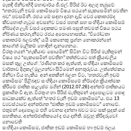
මෑතදී ජිනීවාහිදී මහාචාර්ය ජී.එල්. පීරිස් ඊට අලගු තැබුවේ
“හතරවැනි ඉඩම් කොමිසමේ විෂය පථයන් සැකසෙමින් පවතින
බව“ පවසමිනි. රජය මේ සඳහා දරන දැඩි වෙර කොතරම්ද
කිවහොත් ගැටුම අවසන්ව වසර පහක් සහ සංහිඳියා කොමිසම්
නිර්දේශ ලැබි වසර දෙකකට පමණ පසුත් තවමත් විෂය පථය
නිර්ණය කරගැනීමට රජය අ‍පොහොසත්ය. “විරෝධතා
කොතරම් බලවත්ද” යයි කෙනෙකු ප්‍රශ්න නොකරන්නේ
කාගේත් මැලිකම් හොඳින් දැනගෙනය.
වීරතුංගයන් “හැකියාව සොයමින්” සිටින විට පිරිස් මැතිතුමන්
විෂය පථ “සැකසෙමින් පවතින” තත්ත්වයට පත් ක්‍රියාවලිය
මසක් තුළ උත්ශේ්‍රණිගත කර ඇත්තේ, සංහිඳියා කොමිසමේ
වාර්තාව දිගුකල් මුලුගන්වා සිටීමෙන් අනතුරුවය. උත්තේජකය
ජිනීවා විය හැකිය අන් අතකින් බලන විට, ‘හතරවැනි ඉඩම්
කොමිසම’ පිළිබඳව සංහිඳියා කොමිසමේ නිර්දේශ ක්‍රියාත්මක
කිරීමේ ජාතික සැලැස්ම මගින් (2012.07.26) අන්තර් ජාතිකයට
ප්‍රකාශිත වී ඇත. වීරතුංග හා පීරිස් මැතිතුමන් දෙ‍පොළටම ‍පොදු
සාධකයක්ව ඇත්තේ “හතර වැනි ඉඩම් කොමිසම”ය. එය 13
ව්‍යවස්ථාවේ අන්තර්ගත “ජාතික ඉඩම් කොමිසමට” නොවේ.
එතුමන් දෙ‍පොළම එහි වෙනස දන්නා බවට මට සක් සුදක් සේ
සහතිකය. අන්තර්ජාතිකයෝ ද එය දනිති. ඔවුහු කිරිදරුවෝ
නොවෙති
සංහිඳියා කොමිසම, ජාතික ඉඩම් කොමිසම හා ඉඩම් බලය