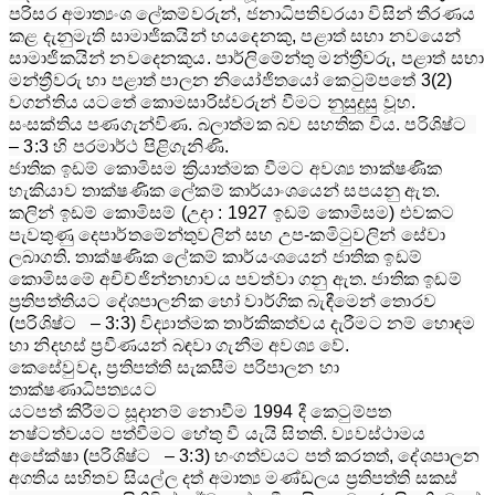
පරිසර අමාත්‍යංශ ‍ලේකම්වරුන්, ජනාධිපතිවරයා විසින් තීරණය
කළ දැනුමැති සාමාජිකයින් හයදෙනකු, පළාත් සභා නවයෙන්
සාමාජිකයින් නවදෙනකුය. පාර්ලිමේන්තු මන්ත්‍රීවරු, පළාත් සභා
මන්ත්‍රීවරු හා පළාත් පාලන නියෝජිතයෝ කෙටුම්පතේ 3(2)
වගන්තිය යටතේ කොමසාරිස්වරුන් වීමට නුසුදුසු වූහ.
සංසක්තිය පණගැන්විණ. බලාත්මක බව සහතික විය. පරිශිෂ්ට
– 3:3 හි පරමාර්ථ පිළිගැනිණි.
ජාතික ඉඩම් කොමිසම ක්‍රියාත්මක වීමට අවශ්‍ය තාක්ෂණික
හැකියාව තාක්ෂණික ‍ලේකම් කාර්යාංශයෙන් සපයනු ඇත.
කලින් ඉඩම් කොමිසම් (උදා : 1927 ඉඩම් කොමිසම) එවකට
පැවතුණු දෙපාර්තමේන්තුවලින් සහ උප-කමිටුවලින් සේවා
ලබාගති. තාක්ෂණික ‍ලේකම් කාර්යංශයෙන් ජාතික ඉඩම්
කොමිසමේ අචිච්ජින්නභාවය පවත්වා ගනු ඇත. ජාතික ඉඩම්
ප්‍රතිපත්තියට දේශපාලනික හෝ වාර්ගික බැඳීමෙන් තොරව
(පරිශිෂ්ට – 3:3) විද්‍යාත්මක තාර්කිකත්වය දැරීමට නම් හොඳම
හා නිදහස් ප්‍රවීණයන් බඳවා ගැනීම අවශ්‍ය වේ.
කෙසේවුවද, ප්‍රතිපත්ති සැකසීම පරිපාලන හා
තාක්ෂණාධිපත්‍යයට
යටපත් කිරීමට සූදානම් නොවීම 1994 දී කෙටුම්පත
නෂ්ටත්වයට පත්වීමට හේතු වී යැයි සිතති. ව්‍යවස්ථාමය
අපේක්ෂා (පරිශිෂ්ට – 3:3) භංගත්වයට පත් කරතත්, දේශපාලන
අගතිය සහිතව සියල්ල දත් අමාත්‍ය මණ්ඩලය ප්‍රතිපත්ති සකස්