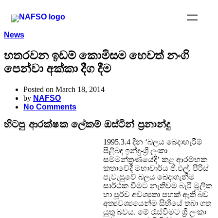
News
හතරවන ඉඩම් කොමිසම හෙවත් නංගි
පෙන්වා අක්කා දීග දීම
Posted on March 18, 2014
by
NAFSO
No Comments
හිටපු ආරක්ෂක ‍ලේකම් ඔස්ටින් ප්‍රනාන්දු
1995.3.4 දින ‘බලය බෙදාහැරීම්
පිළිබඳ ඉන්දු-ශ්‍රී ලංකා
සම්මන්ත්‍රණයේදී’ කළ ආරම්භක
කතාවේදී මහාචාර්ය ජී.එල්. පීරිස්
පැවැසුවේ බලය බෙදාගැනීම
සාර්ථක වීමට නැතිවම බැරි මූලික
හා පූර්ව අවශ්‍යතා පහක් ඇති බව
අත්‍යවශ්‍යයෙන්ම සිහියේ තබා ගත
යුතු බවය. මේ රැස්වීමට ශ්‍රී ලංකා