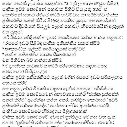
සමග පෙරකී උධෘතය සසඳන්න. “3.1 ශ්‍රී ලංකා ආණ්ඩුව විසින්,
ජාතික ඉඩම් කොමිෂන් සභාවක් පිහිට විය යුතු අතර, ඒ
කොමිෂන් සභාව රජයේ ඉඩම් පාවිච්චිය හා සම්බන්ධ ජාතික
ප්‍රතිපත්තිය සකස් කිරීම පිළිබඳ වගකිව යුතුය. මේ කොමිෂන්
සභාවට දිවයිනේ සියලුම පළාත් සභාවල නියෝජිතයින් ඇතුළත්
විය යුතුය”.
පරිශිෂ්ටය පරිදි ජාතික ඉඩම් කොමිසමේ කාර්ය භාරය වනුයේ :
* රජයේ ඉඩම් පිළිබඳ ජාතික ප්‍රතිපත්තිය සකස් කිරීම
* තාක්ෂණික ‍ලේකම් කාර්යාලයක් පිහිටුවීම
* ජාතික ප්‍රතිපත්තිය තාක්ෂණිකත්වයන්
මත පිහිටන බව ශාක්ශාත් කිරීම
* විද්‍යාත්මක සාධක මත ඉඩම් පරිභෝජනය සඳහා ‍පොදු
සම්මතයන් පිහිටුවාලීම
ජාතික ඉඩම් ප්‍රතිපත්තියට පළාත් මගින් රජයේ ඉඩම් පරිපාලනය
අනුගත කිරීම
මේ අනුව, අර්ථ විකෘතිය හඳුනා ගැනීම පහසුය. පරිශිෂ්ටය
ජාතික ඉඩම් කොමිසමෙන් අත්‍යවශ්‍යයෙන්ම “ජාතික ප්‍රතිපත්ති
සකස් කිරීම” අපේක්ෂා කරන අතර, සංහිඳියා කොමිසම “ඉඩම්
ප්‍රතිපත්ති මාර්ගෝපදේශ” යෝජනා කිරීම අපේක්ෂා කරයි.
සංහිඳියා කොමිසමේ නිර්දේශය පිළිගතහොත්
ජාතික ඉඩම් කොමිසමේ අවසන් ප්‍රතිඵලය වෙනස් වනු ඇත.
එනම්, “ප්‍රතිපත්ති මාර්ගෝපදේශ” යෝජනා කිරීමට එරෙහිව