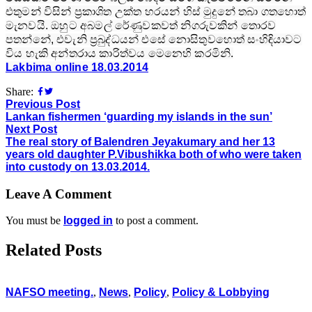
එතුමන් විසින් ප්‍රකාශිත උක්ත හරයන් හිස් මුදුනේ තබා ගතහොත්
මැනවයි. ඔහුට අබමල් රේණුවකවත් නිගරුවකින් තොරව
පතන්නේ, එවැනි ප්‍රබුද්ධයන් එසේ නොසිතුවහොත් සංහිඳියාවට
විය හැකි අන්තරාය කාරිත්වය මෙනෙහි කරමිනි.
Lakbima online 18.03.2014
Share:
Previous Post
Lankan fishermen ‘guarding my islands in the sun’
Next Post
The real story of Balendren Jeyakumary and her 13
years old daughter P.Vibushikka both of who were taken
into custody on 13.03.2014.
Leave A Comment
You must be
logged in
to post a comment.
Related Posts
NAFSO meeting.
,
News
,
Policy
,
Policy & Lobbying