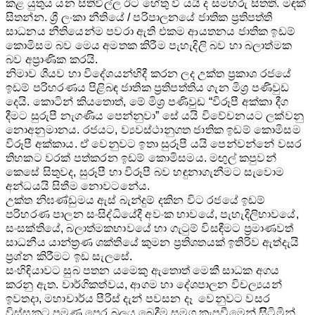
කළ යුතුය යන සිතිවිල්ල ඊට හේතු වී යයි ද සමහරු සිතති. මඳක්
සිතන්න. ශ්‍රී ලංකා නීතියේ / පරිපාලනයේ ජාතික ප්‍රතිපත්ති
සාධනය නීතියෙන්ම පවරා ඇති එකම ආයතනය ජාතික ඉඩම්
කොමිසම බව මෙය අමතක කිරීම පැහැදිලි බව හා බලාත්මක
බව අප්‍රාණික කරයි.
නිමාව ශීයව හා විදේශයන්හිදී කරන ලද උක්ත ප්‍රකාශ රජයේ
ඉඩම් පරිහරණය පිළිබඳ ජාතික ප්‍රතිපත්තිය ගැන මිශ්‍ර පණිවුඩ
දෙයි. කොටින් කියතොත්, මේ මිශ්‍ර පණිවුඩ “විරූපී අක්කා දීග
දීමට සුරුපී නැගණිය පෙන්නුවා” සේ යයි විවේචනයට ලක්වනු
නොඅනුමානය. රජයට, ව්‍යවස්ථානුගත ජාතික ඉඩම් කොමිසම
විරූපී අක්කාය. ඒ වෙනුවට ඉතා සුරූපී යයි පෙන්වන්නේ වසර
තිහකට වරක් පත්කරන ඉඩම් කොමිසමය. මඟුල් කපුවන්
කෙසේ සිතුවද, සුරූපී හා විරූපී බව හඳුනාගැනීමට සැවොම
අන්ධයයි සිතීම නොවටනේය.
උක්ත නිඝණ්ඩුමය ඇස් බැන්දුම් දකින විට රජයේ ඉඩම්
පරිහරණ පාලන සංසිද්ධියේදී අවංක භාවයේ, පැහැදිලිභාවයේ,
සංසක්තියේ, බලාත්මකභාවයේ හා ගැටුම් විසඳීමට ප්‍රමාණවත්
සාධනීය යාන්ත්‍රණ ශක්තියේ කුමන ප්‍රතිශතයක් ඉතිරිව ඇත්දැයි
ප්‍රශ්න කිරීමට ඉඩ සැලසේ.
සංහිඳියාවට සුබ පතන යමෙකු ඇතොත් මෙකී සාධක අගය
කරනු ඇත. වාර්ගිකත්වය, ආගම හා දේශපාලන විචල්‍යයන්
ඉවතදා, මහාචාර්ය පීරිස් දැන් පවසන දෑ වෙනුවට වසර
විස්සකට පමණ පෙර බලය බෙදීම සමග කැපවීමෙන් සිිටිමින්