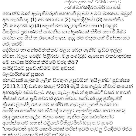
දේශපාලනයේ විශිෂ්ටයකු වූ
ලක්ෂ්මන්
කදිරගාමර් හා එස්.
තොණ්ඩමාන් ඇමැතිවරුන් සහභාගී වූ බව ද මට මතකය. ඔවුන්
අප හැරගියද, (1) අවංකභාවය (2) පැහැදිලිබව (3) සංසක්තිය
(ඛිධඩඥඵඪධද) (4) බලාත්මක කළහැකි බව හා (5) ගැටුම්
විසඳීමට ප්‍රමාණවත් සාධනීය යාන්ත්‍රණයක් තිබිම යන විශිෂ්ට
සාධක අප සිත් හැරගොස් නැත. අදද මම එතුමාගේ චින්තනයට
ගරු කරමි.
දේශීයව හා අන්තර්ජාතිකව බලය බෙදා ගැනීම දැඩිව ඉල්ලා
සිටින, බලය බෙදීම පිළිබඳව, මිශ්‍ර පණිවුඩ ඇසෙන වකවානුවක
මේ සාධක සිහිපත් කිරීමේ වරද කීම?
සංසිද්ධියට ප්‍රවේශවීමට මට අවසර.
බලධාරීන්ගේ ප්‍රකාශ
ජනාධිපති ‍ලේකම් ලලිත් වීරතුංග උපුටමින් ‘අයිලන්ඩ්’ පුවත්පත
(2013.2.13) වාර්තා කළේ “2009 මැයි මස ගැටුම නිවාරණයෙන්
අනතුරුව ඉඩම්වලට අදාළ ගැටලු ආමන්ත්‍රණයට” වසර හතරක්
තිස්සේ රජය දැඩි වෙරක් දරන බවය. පශ්චාත් යුද ප්‍රතිප්‍රාප්ති
ක්‍රියාවලියේදී, රජය මේ සංකීර්ණ ගැටලුව උගත් පාඩම් හා
සංහිඳියා කොමිසමේ නිර්දේශ අනුව ආමන්ත්‍රණය කරන බවද
ඔහු ප්‍රකාශ කළේය. බලය බෙදා ගැනීම ප්‍රිය කරන්නන්ට
අපේක්ෂාවේ සහන් එළියක් විහිදුවමින් ඔහු පැවැසුවේ
“හතරවෙනි ඉඩම් කොමිසමක් මගින් ඉඩම් ගැටලු විසඳීමට රජය
හැකියාව සොයමින් සිටින” බවය.