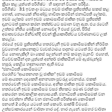
ක්‍රියා කළ යුත්තේ පරිශිෂ්ට හි සඳහන් විධාන පරිදිය.
පරිශිෂ්ට 3:1 ඉවත දා මධ්‍යය ඉඩම් ජාතික ප්‍රතිපත්තිය සකස් කළ
හොත්, නොයෙක් නිඝණ්ඩු භාවිතා කරමින් ජනාධිපති ‍ලේකම්,
ඉඩම් ‍ලේකම් හෝ ඉඩම් කොමසාරිස් ජාතික ඉඩම් ප්‍රතිපත්ති
දැනටමත් ප්‍රකාශ කරන තත්ත්වයට සමාන වනු ඇත. එය රටෙහි
උත්තම නීතිය බෙදීමක් නොවේද ? එසේ වුවත්, පිරිස්
අමාත්‍යවරයා ජිනීවාහිදී එවන් ක්‍රියාකාරීත්වය වර්ණනාවට ලක්
කළේය.
රජයේ ඉඩම් ප්‍රතිපත්තිය හතරවැනි ඉඩම් කොමිසමකින් නිර්මිත
වුවහොත් කෙනෙකුට ව්‍යවස්ථාමය පදනම යටතේ ඊට එරෙහි
විය නොහැකිද? මා කෙස් පලන්නේ නම් කමනු මැනවි එහෙත්,
විවේචකයින් දත යුත්තේ අන්තර් ජාතිකයින් මේ ඇස්බැන්දුම්
හසුරු කෙළිය හඳුනාගෙන ඇති බවය
“ජනාධිපති කොමිසමට”
එරෙහිව “ආයතනගත වූ ජාතික” ඉඩම් කොමිසම
මේ ආයතන දෙකෙහි අනන්‍යතා පුවරුද වෙනස්ය. එකක්
හතරවෙනි ඉඩම් කොමිසමය. අනික ජාතික ඉඩම් කොමිසමය.
හතරවෙනි ඉඩම් කොමිසම වසර තිහකට පමණ වරක් පා
කෙරෙන තාවකාලික අභ්‍යාසයකි. ජනාධිපති කොමිසමක් වන
එය පවත්නා නීතිය වන ජනාධිපති පරීක්ෂණ කොමිෂන්
පනතේ 2 ජේදය යටතේ පත් කෙරේ. සාක්ෂි විමසේ.
උත්සවාකාරයෙන් වාර්තා භාර දේ. භාර ගැනේ. සමහර වාර්තා