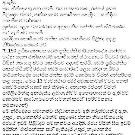
අයැදීම
මම නීතිඥයකු නොවෙමි. එය පසෙක තබා, රජයේ ඉඩම්
පිළිබඳව එනම්, ජාතික ඉඩම් කොමිසම සබැඳිව – සංහිඳියා
කොමිසම් වාර්තාව
සූක්ෂම ලෙස ව්‍යවස්ථාමය අනුමානීය තත්ත්වයක් නිර්මාණය
කර ඇති බව පවසමි.
සංහිඳියා කොමිසමේ ජාතික ඉඩම් කොමිසම පිළිබඳ අදාළ
නිර්දේශය මෙසේ වේ.
“9.150 උචිත අනාගත ඉඩම් ප්‍රතිපත්ති මාර්ගෝපදේශ යෝජනා
කරනු සඳහා ජාතික ඉඩම් කොමිසමක් ස්ථාපනයට පියවර රජය
විසින් ගත යුතු බවට කොමිසම අදහස් කරයි. ඉඩම් ප්‍රතිපත්තිය
සකස් කිරීමේදී රජයේ ඉඩම් සාධාරණ ලෙස බෙදා හැරීමට
මාර්ගෝපදේශ යෝජිත ජාතික ඉඩම් කොමිසම විසින් අන්තර්ගත
කළ යුතුය. මෙය 13 ව්‍යවස්ථාව පරිදි අවශ්‍යතාවක් වුවද, පනත්
කෙටුම්පතක් සකස් කර තිබුණ ද, අනුයාත රජයන් විසින්
පාර්ලිමේන්තු අනුමැතිය ලබාගැනීමට අ‍පොහොසත් වී ඇති බව
කොමිසම කණගාටුවෙන් සටහන් කරයි“ (පරිවර්තනය
කර්තෘගෙනි)
මේ නිර්දේශය සමානත්ව සිද්ධාන්තයට අති ගරුත්වයක් දී ඇත.
උතුරු, නැගෙනහිර මෙන්ම දකුණේද ජනතා නියෝජිතයෝද
රජයේ ඉඩම් පිළිබඳව සමානත්වය අයදිති. රජය විසින් සිය ඉඩම්
අයිතීන් “රාජසන්තක කර” ඇතියැයි උතුරු නැගෙනහිර