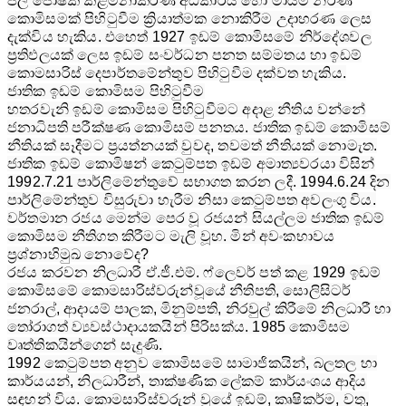
ජල ‍පෝෂක කළමනාකරණ අධිකාරිය හෝ මායිම් නිර්ණ
කොමිසමක් පිහිටුවීම ක්‍රියාත්මක නොකිරීම උදාහරණ ලෙස
දැක්විය හැකිය. එහෙත් 1927 ඉඩම් කොමිසමේ නිර්දේශවල
ප්‍රතිඵලයක් ලෙස ඉඩම් සංවර්ධන පනත සම්මතය හා ඉඩම්
කොමසාරිස් දෙපාර්තමේන්තුව පිහිටුවීම දක්වත හැකිය.
ජාතික ඉඩම් කොමිසම පිහිටුවීම
හතරවැනි ඉඩම් කොමිසම පිහිටුවීමට අදාළ නීතිය වන්නේ
ජනාධිපති පරීක්ෂණ කොමිසම් පනතය. ජාතික ඉඩම් කොමිසම්
නීතියක් සෑදීමට ප්‍රයත්නයක් වුවද, තවමත් නීතියක් නොමැත.
ජාතික ඉඩම් කොමිෂන් කෙටුම්පත ඉඩම් අමාත්‍යවරයා විසින්
1992.7.21 පාර්ලිමේන්තුවේ සභාගත කරන ලදී. 1994.6.24 දින
පාර්ලිමේන්තුව විසුරුවා හැරීම නිසා කෙටුම්පත අවලංගු විය.
වර්තමාන රජය මෙන්ම පෙර වූ රජයන් සියල්ලම ජාතික ඉඩම්
කොමිසම නීතිගත කිරීමට මැලි වූහ. මින් අවංකභාවය
ප්‍රශ්නාභිමුඛ නොවේද?
රජය කරවන නිලධාරී ඒ.ජී.එම්. ෆ්ලෙවර් පත් කළ 1929 ඉඩම්
කොමිසමේ කොමසාරිස්වරුන්වූයේ නීතිපති, සොලිසිටර්
ජනරාල්, ආදායම් පාලක, මිනුම්පති, නිරවුල් කිරීමේ නිලධාරී හා
තෝරාගත් ව්‍යවස්ථාදායකයින් පිරිසක්ය. 1985 කොමිසම
වෘත්තිකයින්ගෙන් සැදුණි.
1992 කෙටුම්පත අනුව කොමිසමේ සාමාජිකයින්, බලතල හා
කාර්යයන්, නිලධාරීන්, තාක්ෂණික ‍ලේකම් කාර්යංශය ආදිය
සඳහන් විය. කොමසාරිස්වරුන් වූයේ ඉඩම්, කෘෂිකර්ම, වතු,