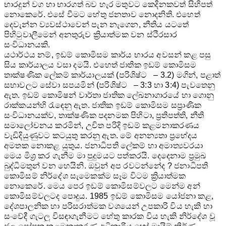
භාරදුන් වග හා භාරගත් බව හැර මතුවට කෙදිනකවත් සිහිපත්
නොකෙරේ. එසේ වීමට හේතු ජනතාව නොදනිති. එහෙත්
දෙවැන්න ව්‍යවස්ථාවෙන් පැන නැගෙන, නීතිය යටතේ
පිහිටුවාලීමෙන් අනතුරුව ක්‍රියාත්මක වන ස්ථිරසාර
සංවිධානයකි.
යථාර්ථය නම්, ඉඩම් කොමිසම කාර්ය භාරය අවසන් කළ පසු
සිය කාර්යාලය වසා දමයි. එහෙත් ජාතික ඉඩම් කොමිසම
තාක්ෂණික ‍ලේකම් කාර්යාලයක් (පරිශිෂ්ට – 3.2) මගින්, පළාත්
සභාවලට සේවා සපයමින් (පරිශිෂ්ට – 3:3 හා 3:4) පැවතෙනු
ඇත. ඉඩම් කොමිෂන් වාර්තා ජාතික ‍ලේඛනාගාරයේ හා ගොනු
රාක්කයන්හි රැඳෙනු ඇත. ජාතික ඉඩම් කොමිසම සප්‍රාණික
සංවිධානයක්ව, තාක්ෂණික පදනමක පිහිටා, ප්‍රතිපත්ති, නීති
සමාලෝචනය කරමින්, උචිත පරිදි ඉඩම් කළමනාකරණය
වැඩිදියුණුවට කටයුතු කරනු ඇත. මේ අනන්‍යතා ප්‍රභේදය
අමතක නොකළ යුතුය. ජනාධිපති ‍ලේකම් හා අමාත්‍යවරයා
මෙය මිශ්‍ර කර ගැනීම මා පුදුමයට පත්කරයි. දෙදෙනාම ප්‍රමුඛ
බුද්ධිමතුන් වන හෙයිනි. ඔවුන් අප රවටන්නේද ? ජනාධිපති
කොමිසම් නිර්දේශ සැමෙකක්ම සෑම විටම ක්‍රියාත්මක
නොකෙරේ. මෙය පෙර ඉඩම් කොමිසම්වලට මෙන්ම අන්
කොමිසම්වලටද ‍පොදුය. 1985 ඉඩම් කොමිසම යෝජනා කළ,
දේශපාලනික හා පරිසරාත්මක වශයෙන් උපකාරි විය හැකි හා
සංවේදී ගැටලු විසඳාගැනීමට හේතු කාරක විය හැකි නිර්දේශ වූ