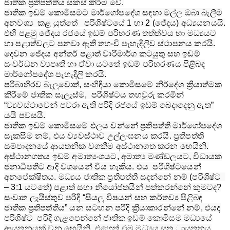
ජාතික ප්‍රතිපත්තිය සකස් කිරීම වේ.
ජාතික ඉඩම් කොමිසමට මාර්ගෝපදේශ සඳහා මල්ල ඔබා බැලීම
අනවශ්‍ය කළ යුත්තේ පරිශිෂ්ටයේ 1 හා 2 (ජේදය) අධ්‍යයනයයි.
එහි පළමු ජේදය රජයේ ඉඩම් පරිහරණ තත්ත්වය හා මධ්‍යයට
හා පළාත්වලට පනවා ඇති තහංචි පැහැදිලිව ස්ථාපනය කරයි.
දෙවන ජේදය අන්තර් පළාත් වාරිමාර්ග කටයුතු සහ ඉඩම්
සංවර්ධන ව්‍යපෘති හා ඒවා යටතේ ඉඩම් පරිහරණය පිළිබඳ
මාර්ගෝපදේශ පැහැදිලි කරයි.
පරිබාහිරව බැලුවොත්, සංහිඳියා කොමිසමේ නිර්දේශ ක්‍රියාත්මක
කිරීමේ ජාතික සැලැස්ම, පරිශිෂ්ටය තහවුරු කරමින්
“ව්‍යවස්ථාවෙන් පවරා ඇති පරිදි රජයේ ඉඩම් බෙදාදෙනු ඇත”
යයි පවසයි.
ජාතික ඉඩම් කොමිසමේ ඵලය වන්නේ ප්‍රතිපත්ති මාර්ගෝපදේශ
සැකසීම නම්, එය ව්‍යවස්ථාව උල්ලංඝනය කරයි. ප්‍රතිපත්ති
සම්පාදනයේ ආයතනික වගකීම අස්ථානගත කරන හෙයිනි.
අස්ථානගතය ඉඩම් අමාත්‍යංශයට, අමාත්‍ය මණ්ඩලයට, විධායක
ජනාධිපතිට ආදි වශයෙන් විය හැකිය. එය පරිශිෂ්ටයෙන්
අනපේක්ෂිතය. මධ්‍යය ජාතික ප්‍රතිපත්ති සදන්නේ නම් (පරිශිෂ්ට
– 3:1 යටතේ) පළාත් සභා නියෝජතයින් පත්කරන්නේ කුමටද?
සංවෘත ලැයිස්තුව පරිදි “සියලු විෂයන් සහ කර්තව්‍ය පිළිබඳ
ජාතික ප්‍රතිපත්තිය” යන සටහන පරිදි ක්‍රියාකාරන්නේ නම්, එයද
පරිශිෂ්ට පරිදි ගැළපෙන්නේ ජාතික ඉඩම් කොමිසම මධ්‍යයේ
ආයතනයක් වන හෙයිනි. එහෙත් එම මධ්‍යය සතු ායතනය