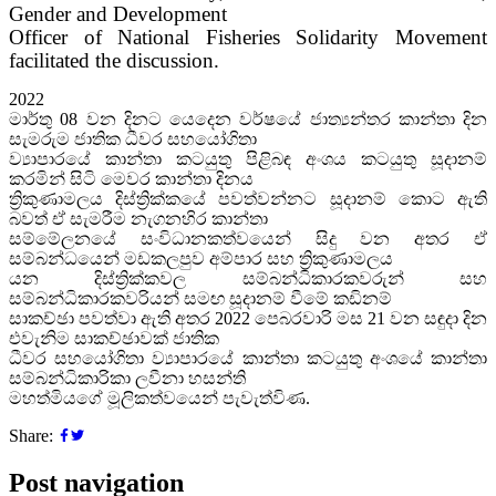
Gender and Development
Officer of National Fisheries Solidarity Movement
facilitated the discussion.
2022
මාර්තු 08 වන දිනට යෙදෙන වර්ෂයේ ජාත්‍යන්තර කාන්තා දින
සැමරුම ජාතික ධීවර සහයෝගිතා
ව්‍යාපාරයේ කාන්තා කටයුතු පිළිබඳ අංශය කටයුතු සූදානම්
කරමින් සිටි මෙවර කාන්තා දිනය
ත්‍රිකුණාමලය දිස්ත්‍රික්කයේ පවත්වන්නට සූදානම් කොට ඇති
බවත් ඒ සැමරීම නැගනහිර කාන්තා
සම්මේලනයේ සංවිධානකත්වයෙන් සිදු වන අතර ඒ
සම්බන්ධයෙන් මඩකලපුව අම්පාර සහ ත්‍රිකුණාමලය
යන දිස්ත්‍රික්කවල සම්බන්ධිකාරකවරුන් සහ
සම්බන්ධිකාරකවරියන් සමඟ සූදානම් වීමේ කඩිනම්
සාකච්ඡා පවත්වා ඇති අතර 2022 පෙබරවාරි මස 21 වන සඳුදා දින
එවැනිම සාකච්ඡාවක් ජාතික
ධීවර සහයෝගිතා ව්‍යාපාරයේ කාන්තා කටයුතු අංශයේ කාන්තා
සම්බන්ධිකාරිකා ලවීනා හසන්ති
මහත්මියගේ මූලිකත්වයෙන් පැවැත්විණ.
Share:
Post navigation