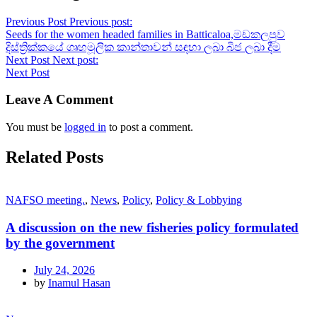
Previous Post
Previous post:
Seeds for the women headed families in Batticaloa,මඩකලපුව
දිස්ත්‍රික්කයේ ගෘහමූලික කාන්තාවන් සඳහා ලබා බීජ ලබා දීම
Next Post
Next post:
Next Post
Leave A Comment
You must be
logged in
to post a comment.
Related Posts
NAFSO meeting.
,
News
,
Policy
,
Policy & Lobbying
A discussion on the new fisheries policy formulated
by the government
July 24, 2026
by
Inamul Hasan