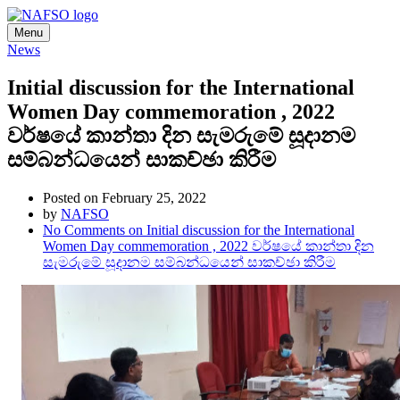
Menu
News
Initial discussion for the International
Women Day commemoration , 2022
වර්ෂයේ කාන්තා දින සැමරුමේ සූදානම
සම්බන්ධයෙන් සාකච්ඡා කිරීම
Posted on February 25, 2022
by
NAFSO
No Comments
on Initial discussion for the International
Women Day commemoration , 2022 වර්ෂයේ කාන්තා දින
සැමරුමේ සූදානම සම්බන්ධයෙන් සාකච්ඡා කිරීම