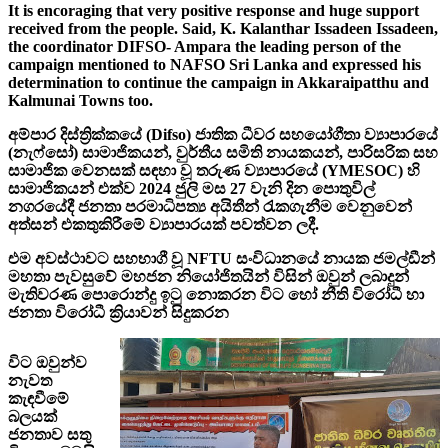
It is encoraging that very positive response and huge support
received from the people. Said, K. Kalanthar Issadeen Issadeen,
the coordinator DIFSO- Ampara the leading person of the
campaign mentioned to NAFSO Sri Lanka and expressed his
determination to continue the campaign in Akkaraipatthu and
Kalmunai Towns too.
අම්පාර දිස්ත්‍රික්කයේ (Difso) ජාතික ධීවර සහයෝගීතා ව්‍යාපාරයේ
(නැෆ්සෝ) සාමාජිකයන්, වුර්තීය සමිති නායකයන්, පාරිසරික සහ
සාමාජික වෙනසක් සඳහා වූ තරුණ ව්‍යාපාරයේ (YMESOC) හි
සාමාජිකයන් එක්ව 2024 ජුලි මස 27 වැනි දින පොතුවිල්
නගරයේදී ජනතා පරමාධිපත්‍ය අයිතීන් රැකගැනීම වෙනුවෙන්
අත්සන් එකතුකිරීමේ ව්‍යාපාරයක් පවත්වන ලදී.
එම අවස්ථාවට සහභාගී වූ NFTU සංවිධානයේ නායක ජමල්ඩීන්
මහතා පැවසුවේ මහජන නියෝජිතයින් විසින් ඔවුන් ලබාදුන්
මැතිවරණ පොරොන්දු ඉටු නොකරන විට හෝ නීති විරෝධී හා
ජනතා විරෝධී ක්‍රියාවන් සිදුකරන
විට ඔවුන්ව
නැවත
කැඳවීමේ
බලයක්
ජනතාව සතු