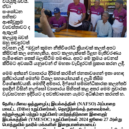
වියයුතු බවයි.
ඒවා
සංශෝධන
සහිතව
ආණ්ඩුක්‍රම
ව්‍යවස්තාවට ද
ඇතුලත්
කලයුතු බවත්
ඔහු තවදුරටත්
පවසන ලදී. “ඔවුන් කුමන නීතිවිරෝධී ක්‍රියාවක් කලත් අපට
කිසිවක් කල නොහැකිය. අපට කලහැක්කේ ඊළඟ මැතිවරණය
පැමිණෙන තෙක් බලාසිටීම පමණය. අපට මේ ක්‍රමය වෙනස්
කිරීමට අවශ්‍යයි යනුවෙන් ඒ මහතා වැඩිදුරටත් ප්‍රකාශ කරන ලදී.
මෙම අත්සන් ව්‍යාපාරය දිරිමත් කරමින් ජනතාවගෙන් ඉතා හොඳ
ප්‍රතිචාරයක් මෙන්ම විශාල සහයෝගයක් ද ලැබී තිබීම
විශේෂත්වයකි. මෙහිදී අම්පාර, දිෆ්සෝ සම්බන්ධීකාරක කලන්තර්
ඉසදීන් විසින් නැෆ්සෝ ව්‍යාපාරය සිහිපත් කළ අතර මෙම ප්‍රචාරක
වැඩසටහන ඉදිරියට ද පවත්වාගෙන යෑමට අධිෂ්ඨාන කරගත් හ.
தேசிய மீனவ ஒத்துழைப்பு இயக்கத்தின் (NAFSO) அம்பாறை
மாவட்ட (Difso) உறுப்பினர்கள், தொழிற்சங்கத் தலைவர்கள்,
சுற்றுச்சூழல் மற்றும் உறுப்பினர் மாற்றத்திற்கான இளைஞர்
இயக்கத்தின் (YMESOC) உறுப்பினர்கள் 2024 ஜூலை 27 அன்று
பொத்துவில் நகரில் மக்களின் இறையாண்மையைப்