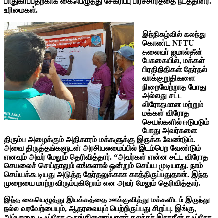
பாதுகாப்பதற்காக கையெழுத்து சேகரிப்பு பிரச்சாரத்தை நடத்தினர்.
உரிமைகள்.
இந்நிகழ்வில் கலந்து
கொண்ட NFTU
தலைவர் ஜமால்தீன்
பேசுகையில், மக்கள்
பிரதிநிதிகள் தேர்தல்
வாக்குறுதிகளை
நிறைவேற்றாத போது
அல்லது சட்ட
விரோதமான மற்றும்
மக்கள் விரோத
செயல்களில் ஈடுபடும்
போது அவர்களை
திரும்ப அழைக்கும் அதிகாரம் மக்களுக்கு இருக்க வேண்டும்.
அவை திருத்தங்களுடன் அரசியலமைப்பில் இடம்பெற வேண்டும்
எனவும் அவர் மேலும் தெரிவித்தார். “அவர்கள் என்ன சட்ட விரோத
செயலைச் செய்தாலும் எங்களால் ஒன்றும் செய்ய முடியாது. நாம்
செய்யக்கூடியது அடுத்த தேர்தலுக்காக காத்திருப்பதுதான். இந்த
முறையை மாற்ற விரும்புகிறோம் என அவர் மேலும் தெரிவித்தார்.
இந்த கையெழுத்து இயக்கத்தை ஊக்குவித்து மக்களிடம் இருந்து
நல்ல வரவேற்பையும், ஆதரவையும் பெற்றிருப்பது சிறப்பு. இங்கு,
அம்பாறை, டிஃப்சோ ஒருங்கிணைப்பாளர் கலந்தர் இசாதீன் நஃப்சோ