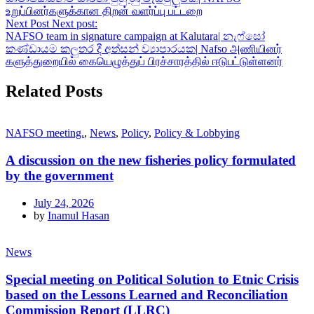
உறுப்பினர்களுக்கான திறன் வளர்ப்பு பட்டறை
Next Post
Next post:
NAFSO team in signature campaign at Kalutara| නැෆ්සෝ
කණ්ඩායම කලුතර දී අත්සන් ව්‍යාපාරයක| Nafso அணியினர்
களுத்துறையில் கையெழுத்துப் பிரச்சாரத்தில் ஈடுபட்டுள்ளனர்
Related Posts
NAFSO meeting.
,
News
,
Policy
,
Policy & Lobbying
A discussion on the new fisheries policy formulated
by the government
July 24, 2026
by
Inamul Hasan
News
Special meeting on Political Solution to Etnic Crisis
based on the Lessons Learned and Reconciliation
Commission Report (LLRC)