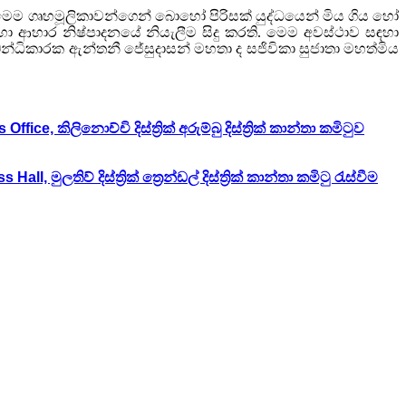
මෙම ගෘහමූලිකාවන්ගෙන් බොහෝ පිරිසක් යුද්ධයෙන් මිය ගිය හෝ
, හා ආහාර නිෂ්පාදනයේ නියැලීම සිදු කරති. මෙම අවස්ථාව සඳහා
න්ධිකාරක ඇන්තනී ජේසුදාසන් මහතා ද සජිවිකා සුජාතා මහත්මිය
කිලිනොච්චි දිස්ත්‍රික් අරුම්බු දිස්ත්‍රික් කාන්තා කමිටුව
ලතිව් දිස්ත්‍රික් ත්‍රෙන්ඩල් දිස්ත්‍රික් කාන්තා කමිටු රැස්වීම