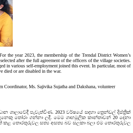
 For the year 2023, the membership of the Trendal District Women’s
ted after the full agreement of the officers of the village societies.
d in various self-employment joined this event. In particular, most of
died or are disabled in the war.
am Coordinator, Ms. Sajivika Sujatha and Dakshana, volunteer
න ශාලාවේදී පැවැත්විණ. 2023 වර්ෂයේ සඳහා ත්‍රෙන්ඩල් දිස්ත්‍රික්
දෙනෙකු තෝරා ගන්නා ලදී. මෙම ගෘහමූලික කාන්තාවන් 20 දෙනා
ිපත් කළ තොරතුරුවල සත්‍ය අසත්‍ය බව සලකා බලා එම තොරතුරුවල