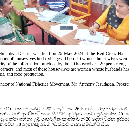
Mullaitivu District was held on 26 May 2023 at the Red Cross Hall.
nomy of housewives in six villages. These 20 women housewives were selec
ity of the information provided by the 20 housewives. 20 people engage
 earners, and most of these housewives are women whose husbands have 
nks, and food production.
dinator of National Fisheries Movement, Mr. Anthony Jesudasan, Progr
ීන් තෝරා ගැනීමේ කමිටුව 2023 මැයි මස 26 වන දින රතු කුරුස සංවිධා
ාවන්ගේ ආර්ථිකය නගා සිටුවීම අරමුණ ඇතිව ප්‍රතිලාභීන් 20 
 තෝරා ගන්නා ලදී. ගෘහමූලික කාන්තාවන් 20 දෙනා විසින් ඉදිර
නිරත වෙන 20 දෙනෙකු මෙම අවස්ථාව සඳහා සම්බන්ධ විය.