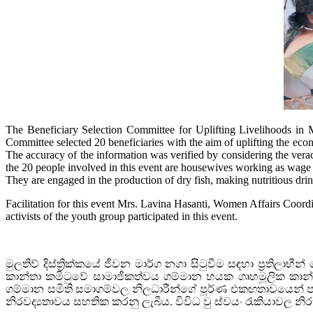
The Beneficiary Selection Committee for Uplifting Livelihoods in 
Committee selected 20 beneficiaries with the aim of uplifting the eco
The accuracy of the information was verified by considering the verac
the 20 people involved in this event are housewives working as wage
They are engaged in the production of dry fish, making nutritious dri
Facilitation for this event Mrs. Lavina Hasanti, Women Affairs Coor
activists of the youth group participated in this event.
මුලතිව් දිස්ත්‍රික්කයේ ජීවන මාර්ග නගා සිටුවීම සඳහා ප්‍රතිලාභ
කාන්තා කමිටුවේ සාමාජීකත්වය ගම්මාන හයක ගෘහමූලික කාන්ත
ගම්මාන සමිති සමාගම්වල නිලධාරීන්ගේ පූර්ණ එකඟතාවයෙන් පසු
නිරවද්‍යතාවය සහතික කරනු ලැබීය. විවිධ වු ස්වයං රැකියාවල 