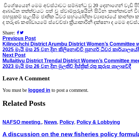
විශේෂයෙන් මෙම අවස්ථාවට සම්බන්ධ වු 20 දෙනාගෙන් වැඩි පි
ආබාධිත තත්ත්වයට පත් වු ස්වාම්පුරුෂයින් සිටින කාන්තාවන් 
පහසුකම් සැලසීම ජාතික ධීවර සහයෝගිතා ව්‍යාපාරයේ කාන්තා ක
ද තරුණ කණ්ඩායමේ ස්වෙච්ඡා ක්‍රියාකාරිනි දක්ෂනා ද මෙම අවස්
Share:
Previous Post
Kilinochchi District Arumbu District Women’s Committee was he
2025 මැයි මස 25 වන දින කිලිනොච්චි පූනගර් ධීවර කාර්යාලයේද
Next Post
Mullaitivu District Trendal District Women’s Committee meeting 
2023 මැයි මස 26 වන දින මුලතිව් දිස්ත්‍රික් රතු කුරුස ශාලාවේදී
Leave A Comment
You must be
logged in
to post a comment.
Related Posts
NAFSO meeting.
,
News
,
Policy
,
Policy & Lobbying
A discussion on the new fisheries policy formu