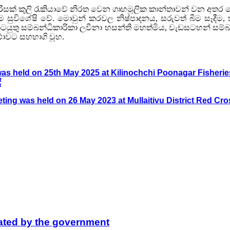
රිසක් කුලි රැකියාවේ නිරත වෙන ගෘහමූලික කාන්තාවන් වන අතර 
වීම සුවිශේෂි වේ. මොවුන් කරවල නිෂ්පාදනය, සරුවත් බීම සෑදීම
ටයුතු සම්බන්ධිකාරිකා ලවීනා හසන්ති මහත්මිය, වැඩසටහන් සම්බ
ථාවට සහභාගි වූහ.
ld on 25th May 2025 at Kilinochchi Poonagar Fisheries Office, 
ී
was held on 26 May 2023 at Mullaitivu District Red Cross Hall, මු
lated by the government