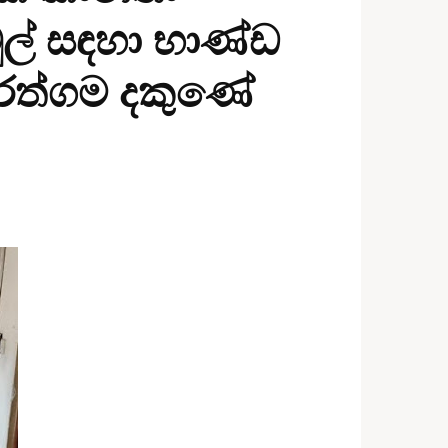
ුල් සඳහා භාණ්ඩ
රත්ගම දකුණේ