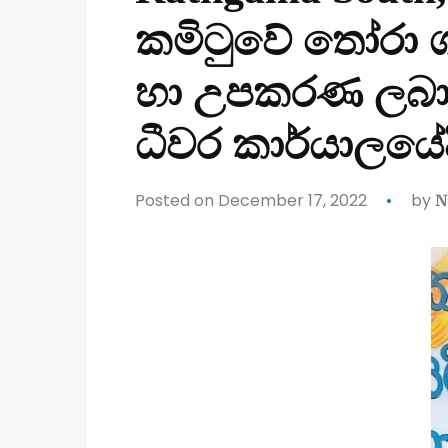
කමිටුවේ තෝරා ග
හා උපකරණ ලබා 
ධීවර කාර්යාලයේද
Posted on December 17, 2022
by
N