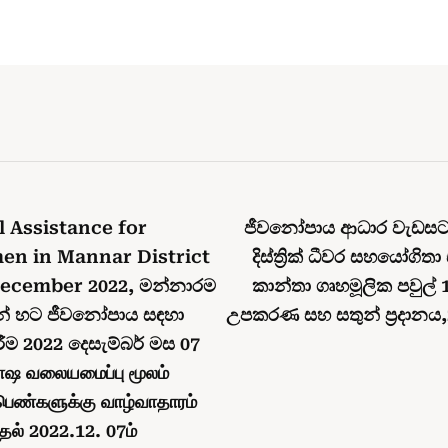
l Assistance for
ජීවනෝපාය ආධාර වැඩස
en in Mannar District
දිස්ත්‍රික් ධීවර සහයෝගි
ecember 2022, මන්නාරම
කාන්තා ගෘහමූලික පවුල්
ාවන් හට ජීවනෝපාය සඳහා
උපකරණ සහ සතුන් ප්‍රදානය,
ිරීම 2022 දෙසැම්බර් මස 07
லாஷ வலையமைப்பு மூலம்
 பெண்களுக்கு வாழ்வாதாரம்
தல் 2022.12. 07ம்