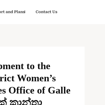
rt and Plans
Contact Us
pment to the
strict Women’s
es Office of Galle
රික් කාන්තා