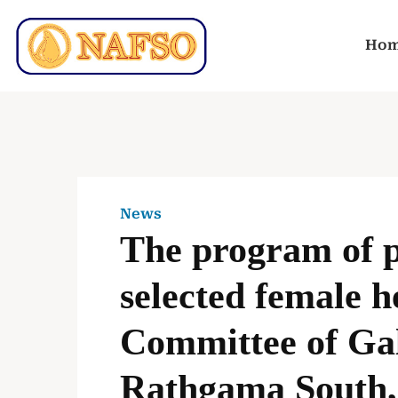
Ho
News
The program of p
selected female h
Committee of Gall
Rathgama South, ගා