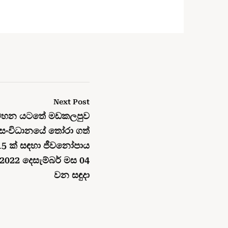
Next Post
ටහන යටතේ මඩකලපුව
තා සංවිධානයේ තෝරා ගත්
 15 ක් සඳහා ජීවනෝපාය
2022 දෙසැම්බර් මස 04
වන සඳුදා