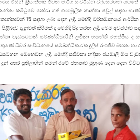
අංශය විසින් ක්‍රියාත්මක ජීවන මාර්ග සංවර්ධන වැඩසටහන යටතේ 
ත්‍රික් කාන්තා කමිටුවේ තෝරා ගත් ගෘහමූලික කාන්තා පවුල් සඳ
 කාන්තාවන් 15 සඳහා ලබා දෙන ලදී. මෙහිදි වර්තමානයේ ආර්ථික
ීම පිළිබඳව දැනුවත් කිරීමක් ද මෙහිදි සිදු කරන ලදී. මෙම අවස්ථා
කාන්තා වැඩසටහන් සම්බන්ධිකාරිනි ලවීනා හසන්ති මහත්මිය ද
දකුණේ ධීවර සංවිධානයේ සම්බන්ධිකාරක දුලිප් රංගජීව මහතා හා
සටහන මෙහෙවන ලදී. මෙහිදි සජීවිකා නදීකා ජයමාලි මිය වැඩසටහනේ
 දුන් අතර ප්‍රතිලාභීන් තමන් රටේ ජනතාව මුහුණ දෙන දෙන විවි