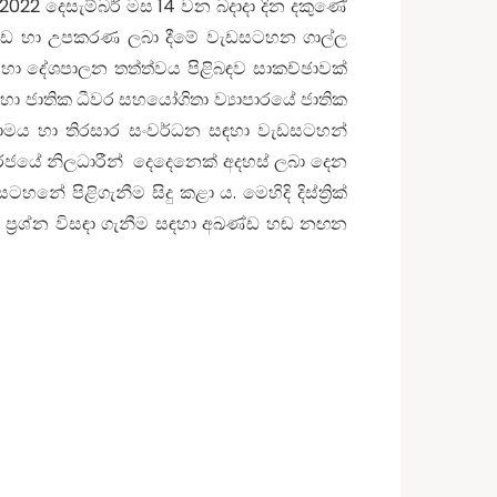
2022 දෙසැම්බර් මස 14 වන බදාදා දින දකුණේ
හා භාණ්ඩ හා උපකරණ ලබා දීමේ වැඩසටහන ගාල්ල
 හා දේශපාලන තත්ත්වය පිළිබඳව සාකච්ඡාවක්
ව සඳහා ජාතික ධීවර සහයෝගිතා ව්‍යාපාරයේ ජාතික
 සාමය හා තිරසාර සංවර්ධන සඳහා වැඩසටහන්
 රජයේ නිලධාරීන් දෙදෙනෙක් අදහස් ලබා දෙන
 පිළිගැනීම සිදු කළා ය. මෙහිදි දිස්ත්‍රික්
ධ ප්‍රශ්න විසඳා ගැනීම සඳහා අඛණ්ඩ හඬ නඟන