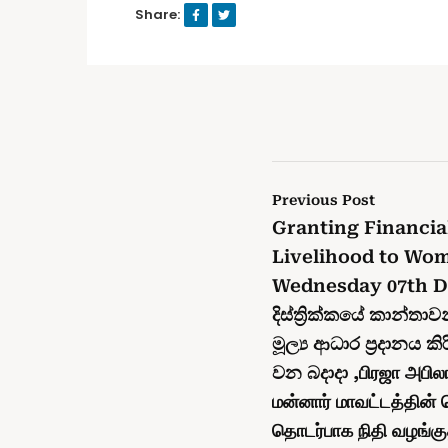
Share:
Previous Post
Granting Financia
Livelihood to Wom
Wednesday 07th D
දිස්ත්‍රික්කයේ කාන්ත
මූල්‍ය ආධාර ප්‍රදානය ක
වන බදාදා ,பிரஜா அபி
மன்னார் மாவட்டத்தின்
தொடர்பாக நிதி வழங்கு