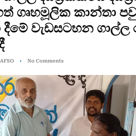
ත් ගෘහමූලික කාන්තා පව
දීමේ වැඩසටහන ගාල්ල 
ී
AFSO
No Comments