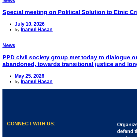
News
Special meeting on Political Solution to Etnic
July 10, 2026
by
Inamul Hasan
News
PPD civil society group met today to dialogue 
abandoned, towards transitional justice and lon
May 25, 2026
by
Inamul Hasan
CONNECT WITH US:
Organize
defend t