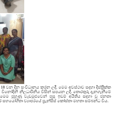
වන දින සංවිධානය කරන ලදී. මෙම අවස්ථාව සදහා දිස්ත‍්‍රික්ක
නෝදිනි නිලධාරිනිය විසින් සපයන ලදී. තොරතුරු දැනගැනීමේ
ූහ. මෙම පුහුණු වැඩමුළුවෙන් පසු ඉඩම් අයිතිය සදහා වු ජනතා
සහයෝගිතා ව්‍යාපරයේ ප්‍රැන්සිස් කෝස්තා මහතා සම්බන්ධ විය.