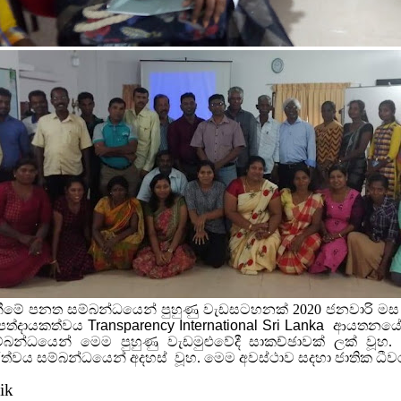
ීමේ පනත සම්බන්ධයෙන් පුහුණු වැඩසටහනක් 2020 ජනවාරි මස 18 
්පත්දායකත්වය
Transparency International Sri Lanka
ආයතනයේ වි
වය සම්බන්ධයෙන් මෙම පුහුණු වැඩමුළුවේදී සාකච්ඡාවක් ලක් ව
කාරිත්වය
සම්බන්ධයෙන් අදහස් වූහ. මෙම අවස්ථාව සදහා ජාතික ධීවර 
ik