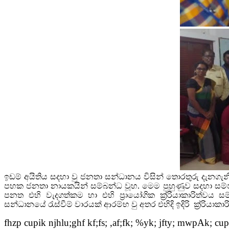
ඉඩම් අයිතිය සදහා වු ජනතා සන්ධානය විසින් තොරතුරු දැනගැන
පහක ජනතා නායකයින් සම්බන්ධ වූහ. මෙම පුහුණුව සදහා සම
පනත එහි වැදගත්කම හා එහි ප‍්‍රායෝගික ක‍්‍ර‍්‍රියාකාරිත්
සන්ධානයේ රැස්වීම් වාරයක් ආරම්භ වු අතර එහිදි ඉදිරි
ක‍්‍ර‍්‍රියා
fhzp cupik njhlu;ghf kf;fs; ,af;fk; %yk; jfty; mwpAk; cup