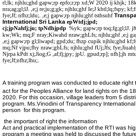
rl;lk; njhlu;ghd gapw;rp epfo;r;rp xd;W 2020 ij khjk; 18
nra;ag;gl;lJ. ,e;j re;ju;g;gk; njhlu;ghf Ie;J khtl;lq;fspy; kf;fs
fye;Jf; nfhz;ldu;. ,e;j gapw;rp njhlu;ghf tsthsuhf
Transp
International Sri Lanka
epWtdj;jpd;
cj;jpNahfj;ju; tpNdhjpdp
%yk; gapw;rp
toq;fg;gl;lJ. 
kw;Wk; mq;F nray;Kiwahd nraw;ghLfs; njhlu;ghf ,e;j gapw
,e;j gapw;rp gl;liwapd; gpd;du; fhzp cupik njhlu;ghd kf;
mq;Nf vjpu;fhy nraw;ghLfs; njhlu;ghd fUj;Jfs; fye;Jiuahlg;
Njrpa kPdt xj;Jiog;G ,af;fj;jpy; jpU. gpud;rp]; nfh];jh mtu
fye;Jf;nfhz;lhu;.
A training program was conducted to educate right t
act for the Peoples Alliance for land rights on the 18
2020. For this occasion, village leaders from 5 distri
program. Ms.Vinodini of Transparency Internationa
person
for this program.
the important of right the information
Act and practical implementation of the RTI was high
program a meeting was held to discussed the future 