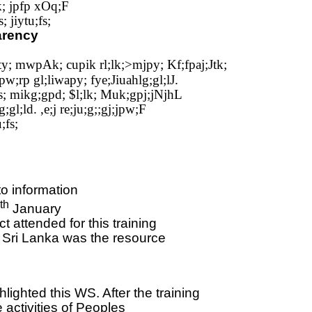
k; jpfp xOq;F
; jiytu;fs;
arency
jfty; mwpAk; cupik rl;lk;>mjpy; Kf;fpaj;Jtk;
;rp gl;liwapy; fye;Jiuahlg;gl;lJ.
fs; mikg;gpd; $l;lk; Muk;gpj;jNjhL
gl;ld. ,e;j re;ju;g;;gj;jpw;F
;fs;
o information
th
January
ct attended for this training
l Sri Lanka was the resource
lighted this WS. After the training
activities of
Peoples