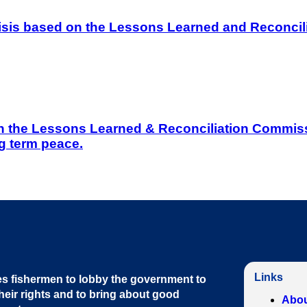
 Crisis based on the Lessons Learned and Reconc
on the Lessons Learned & Reconciliation Commissi
g term peace.
Links
s fishermen to lobby the government to
heir rights and to bring about good
Abou