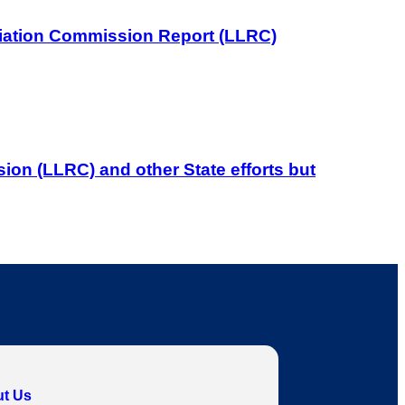
iliation Commission Report (LLRC)
on (LLRC) and other State efforts but
t Us